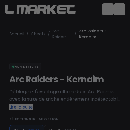
Arc
Arc Raiders -
Accueil
/
Cheats
/
/
Raiders
Kernaim
NON DÉTECTÉ
Arc Raiders - Kernaim
Débloquez l'avantage ultime dans Arc Raiders
avec la suite de triche entièrement indétectable
et optimisée pour la performance de Kernaim.
Lire la suite
Conçue pour les joueurs occasionnels et les
SÉLECTIONNER UNE OPTION :
compétiteurs acharnés, cet ensemble d'outils
vous fournit tout ce dont vous avez besoin pour