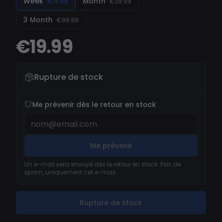
Week
Month
€19.99
€39.99
dominer chaque rencontre—de manière fluide,
3 Month
€99.99
sécurisée et efficace.
€19.99
Rupture de stock
Me prévenir dès le retour en stock
Me prévenir
Un e-mail sera envoyé dès le retour en stock. Pas de
spam, uniquement cet e-mail.
Rupture de stock