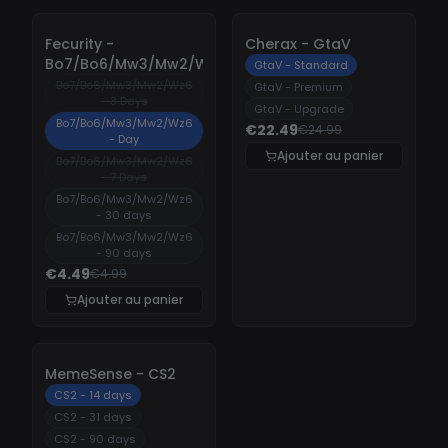
-
10%
-
10%
Fecurity -
Cherax - GtaV
Bo7/Bo6/Mw3/Mw2/Wz6
GtaV - Standard
Bo7/Bo6/Mw3/Mw2/Wz6
GtaV - Premium
- 3 Days
GtaV - Upgrade
Bo7/Bo6/Mw3/Mw2/Wz6
€22.49
€24.99
- Day
Ajouter au panier
Bo7/Bo6/Mw3/Mw2/Wz6
- 7 Days
Bo7/Bo6/Mw3/Mw2/Wz6
- 30 days
Bo7/Bo6/Mw3/Mw2/Wz6
- 90 days
€4.49
€4.99
Ajouter au panier
-
10%
MemeSense - CS2
CS2 - 14 days
CS2 - 31 days
CS2 - 90 days