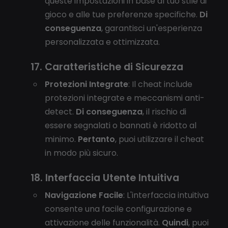
queste impostazioni in base al tuo stile di
gioco e alle tue preferenze specifiche.
Di
conseguenza
, garantisci un'esperienza
personalizzata e ottimizzata.
17. Caratteristiche di Sicurezza
Protezioni Integrate
: Il cheat include
protezioni integrate e meccanismi anti-
detect.
Di conseguenza
, il rischio di
essere segnalati o bannati è ridotto al
minimo.
Pertanto
, puoi utilizzare il cheat
in modo più sicuro.
18. Interfaccia Utente Intuitiva
Navigazione Facile
: L'interfaccia intuitiva
consente una facile configurazione e
attivazione delle funzionalità.
Quindi
, puoi