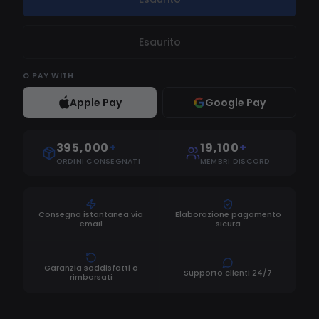
Esaurito
O
PAY WITH
Apple Pay
Google Pay
395,000
+
19,100
+
ORDINI CONSEGNATI
MEMBRI DISCORD
Consegna istantanea via
Elaborazione pagamento
email
sicura
Garanzia soddisfatti o
Supporto clienti 24/7
rimborsati