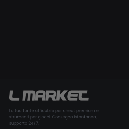
La tua fonte affidabile per cheat premium e
strumenti per giochi. Consegna istantanea,
supporto 24/7.