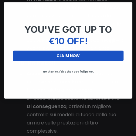
notifiche per suoni importanti nel gioco,
come i passi dei nemici o il fuoco delle
armi.
Quindi
, questa funzione migliora la
YOU'VE GOT UP TO
tua capacità di rispondere a segnali
€10 OFF!
uditivi.
Per questo motivo
, puoi reagire a
eventi significativi più rapidamente.
CLAIM NOW
10. No Recoil
No thanks. I'd rather pay full price.
Accuratezza Migliorata
: Riducendo o
rimuovendo il rinculo dell'arma, questa
funzione aiuta a mantenere
un'accuratezza costante durante il tiro.
Di conseguenza
, ottieni un migliore
controllo sui modelli di fuoco della tua
arma e sulle prestazioni di tiro
complessive.