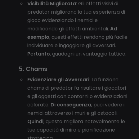
Visibilità Migliorata
: Gli effetti visivi di
predator migliorano la tua esperienza di
gioco evidenziando i nemici e
modificando gli effetti ambientali.
Ad
esempio
, questi effetti rendono più facile
individuare e ingaggiare gli avversari.
Pertanto
, guadagni un vantaggio tattico.
5. Chams
Evidenziare gli Avversari
: La funzione
chams di predator fa risaltare i giocatori
e gli oggetti con contorni o evidenziazioni
colorate.
Di conseguenza
, puoi vedere i
nemici attraverso i muri e gli ostacoli.
Quindi
, questo migliora notevolmente le
tue capacità di mira e pianificazione
strategica.