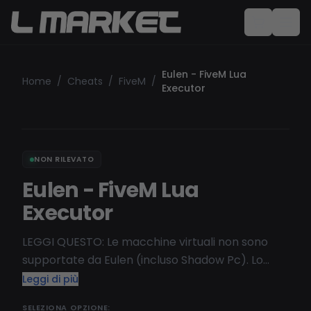
Eulen - FiveM Lua
Home
/
Cheats
/
FiveM
/
Executor
NON RILEVATO
Eulen - FiveM Lua
Executor
LEGGI QUESTO: Le macchine virtuali non sono
supportate da Eulen (incluso Shadow Pc). Lo
strumento più completo per FiveM con Lua
Leggi di più
Executor, Dumper, SHBypass e Resource Blocker.
SELEZIONA OPZIONE: