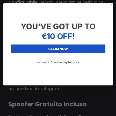
Configurabile
: Regola la levigazione della mira, il
FOV e le opzioni di attivazione per adattarsi al
tuo stile di gioco e rimanere non rilevato.
YOU'VE GOT UP TO
Stream Proof e Integrazione
€10 OFF!
OBS
CLAIM NOW
Nascondi i tuoi cheat mentre trasmetti
o registri!
No thanks. I'd rather pay full price.
EULEN è 100% a prova di streaming – i tuoi cheat
rimangono invisibili in OBS e in altri software di
broadcasting grazie alle funzionalità di
nascondimento integrate.
Spoofer Gratuito Incluso