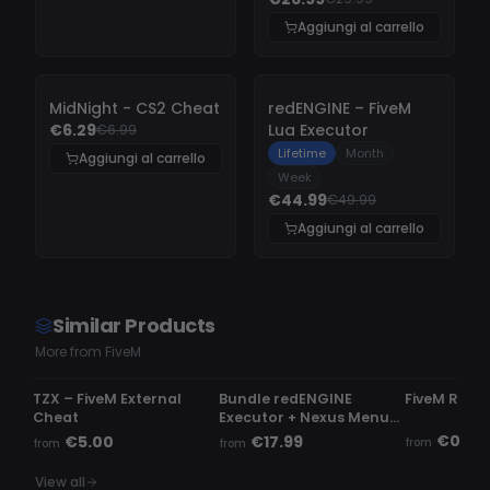
Aggiungi al carrello
-
10%
-
10%
MidNight - CS2 Cheat
redENGINE – FiveM
€6.29
Lua Executor
€6.99
Lifetime
Month
Aggiungi al carrello
Week
€44.99
€49.99
Aggiungi al carrello
Similar Products
More from FiveM
UNDETECTED
UNDETECTED
UNDETECTE
TZX – FiveM External
Bundle redENGINE
FiveM Read
Cheat
Executor + Nexus Menu |
Phaze Menu
€0.50
€5.00
€17.99
from
from
from
View all