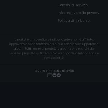
Termini di servizio
Informativa sulla privacy
Politica di rimborso
Lmarket è un rivenditore indipendente e non è affiliato,
approvato o sponsorizzato da alcun editore o sviluppatore di
giochi. Tutti i nomi di prodotti e giochi sono marchi dei
rispettivi proprietari, utilizzati solo a scopo di identificazione e
compatibilità.
© 2026 Tutti i diritti riservati
Eulen - FiveM Lua Executor
Acquista ora
€99.99