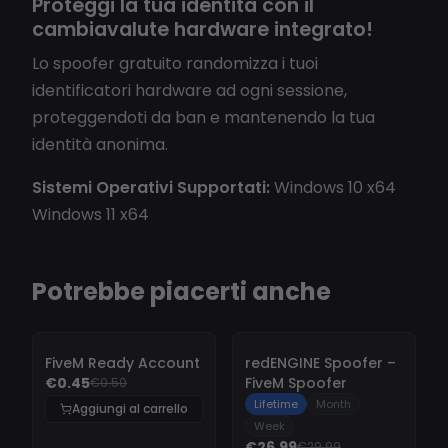
Proteggi la tua identità con il
cambiavalute hardware integrato!
Lo spoofer gratuito randomizza i tuoi
identificatori hardware ad ogni sessione,
proteggendoti da ban e mantenendo la tua
identità anonima.
Sistemi Operativi Supportati:
Windows 10 x64
Windows 11 x64
Potrebbe piacerti anche
-
10%
-
10%
FiveM Ready Account
redENGINE Spoofer –
€0.45
FiveM Spoofer
€0.50
Lifetime
Month
Aggiungi al carrello
Week
€26.99
€29.99