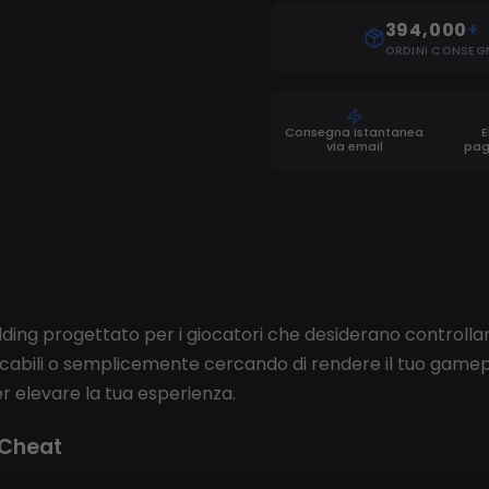
394,000
+
ORDINI CONSEG
Consegna istantanea
E
via email
pag
g progettato per i giocatori che desiderano controllare i
ccabili o semplicemente cercando di rendere il tuo gamepl
 elevare la tua esperienza.
 Cheat