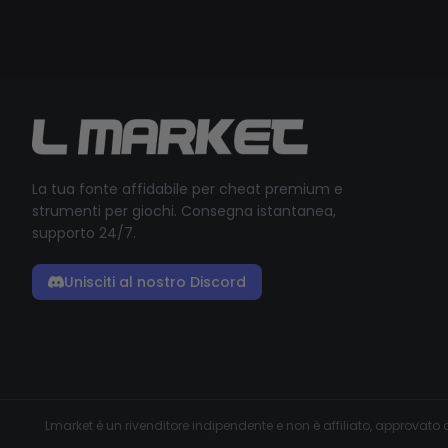
La tua fonte affidabile per cheat premium e
strumenti per giochi. Consegna istantanea,
supporto 24/7.
Unisciti al nostro Discord
Lmarket è un rivenditore indipendente e non è affiliato, approvato o 