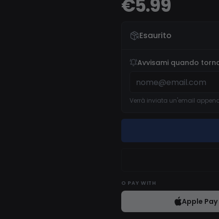
€5.99
Esaurito
Avvisami quando torna
Verrà inviata un'email appena 
O
PAY WITH
Apple Pay