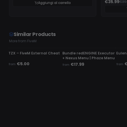
€35.99
€39
Aggiungi al carrello
Similar Products
More from FiveM
UNDETECTED
UNDETECTED
UND
TZX – FiveM External Cheat
Bundle redENGINE Executor
Eulen
+ Nexus Menu | Phaze Menu
€5.00
€
€17.99
from
from
from