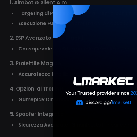
1. Aimbot & Silent Aim
Targeting di Precisione:
Blocca i nemici con un'a
Esecuzione Furtiva:
Approfitta delle capacità di 
2. ESP Avanzato (Wallhack)
Consapevolezza Situazionale Completa:
Indivi
3. Proiettile Magico
Accuratezza Infallibile:
Colpisci i bersagli anche
4. Opzioni di Trolling
Gameplay Dinamico:
Goditi una serie di funzional
5. Spoofer Integrato
Sicurezza Avanzata:
Rimani sotto il radar con un