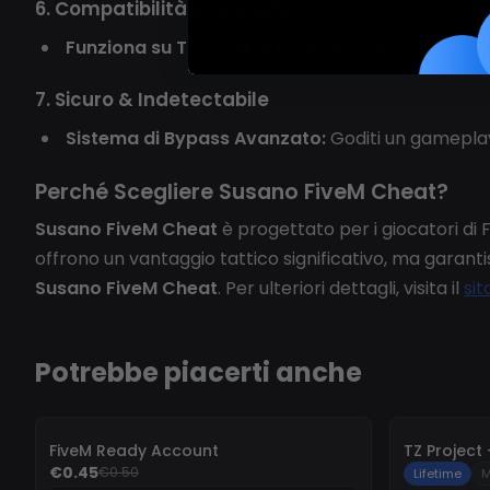
6. Compatibilità Universale
Funziona su Tutti i Server FiveM:
Che tu sia su s
7. Sicuro & Indetectabile
Sistema di Bypass Avanzato:
Goditi un gameplay 
Perché Scegliere Susano FiveM Cheat?
Susano FiveM Cheat
è progettato per i giocatori di 
offrono un vantaggio tattico significativo, ma garan
Susano FiveM Cheat
. Per ulteriori dettagli, visita il
sit
Potrebbe piacerti anche
-
10%
-
10%
FiveM Ready Account
€0.45
€0.50
Lifetime
M