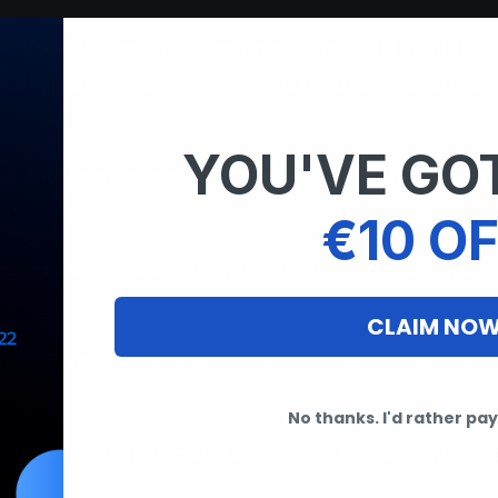
ccuratezza eccezionale, garantendo uccisioni istantanee i
mira silenziosa che mantengono le tue azioni discrete ed e
YOU'VE GOT
dua senza sforzo nemici, NPC e oggetti attraverso i muri p
€10 OF
 quando non sono direttamente nel tuo mirino, assicurand
CLAIM NO
ità divertenti come la generazione di oggetti, il teletraspo
No thanks. I'd rather pay 
o spoofer integrato che aiuta a evitare il rilevamento, an