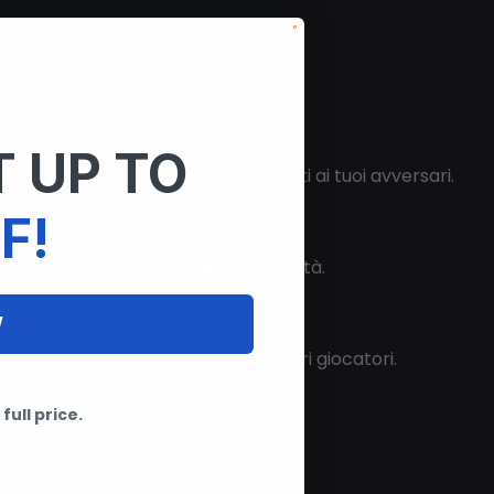
n ogni incontro.
fficaci.
 UP TO
er rimanere sempre un passo avanti ai tuoi avversari.
F!
oti di non perdere alcuna opportunità.
W
rto o l'interferenza giocosa con altri giocatori.
full price.
che dopo i ban.