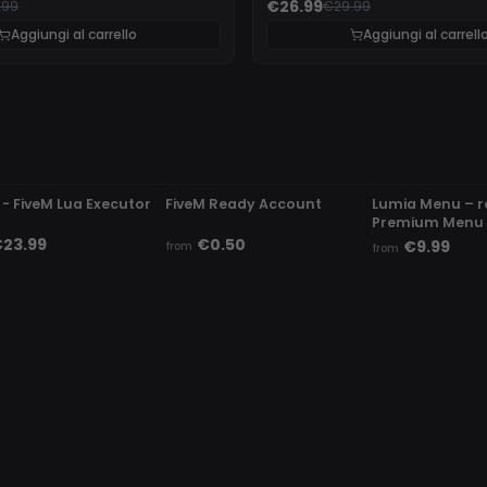
€26.99
.99
€29.99
Aggiungi al carrello
Aggiungi al carrell
ETECTED
UNDETECTED
UNDETECTED
 - FiveM Lua Executor
FiveM Ready Account
Lumia Menu – 
Premium Menu
23.99
€0.50
€9.99
from
from