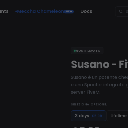
unts
Meccha Chameleon
Docs
NEW
NON RILEVATO
Susano - 
Susano è un potente cheat
e uno Spoofer integrato gr
server FiveM.
SELEZIONA OPZIONE:
3 days
Lifetime
€5.99