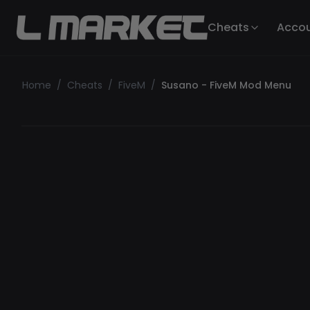
Cheats
Acco
Home
/
Cheats
/
FiveM
/
Susano - FiveM Mod Menu