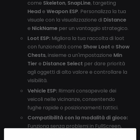
come
Skeleton
,
SnapLine
, targeting
Head
e
Weapon ESP
. Personalizza la tua
visuale con la visualizzazione di
Distance
e
NickName
per un vantaggio strategico.
Loot ESP:
Migliora la tua raccolta di loot
con funzionalità come
Show Loot
e
Show
Chests
, insieme a un'impostazione
Min
Tier
e
Distance Select
per dare priorità
agli oggetti di alto valore e controllare la
visibilità.
Vehicle ESP:
Rimani consapevole dei
veicoli nelle vicinanze, consentendo
fughe rapide o posizionamenti tattici.
Compatibilità con la modalità di gioco:
Funziona senza problemi in FullScreen,
Windowed Mode e Borderless, così puoi