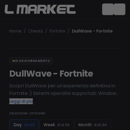
Home
/
Cheats
/
Fortnite
/
DullWave - Fortnite
IN AGGIORNAMENTO
DullWave - Fortnite
Scopri DullWave per un'esperienza definitiva in
Fortnite :) Sistemi operativi supportati: Windows
10 [ 1903, 1909, 2004, 20H1, 20H2, 21H1, 21H2, 22H2 ]
Leggi di più
(non rimborseremo se acquisti ma non possiedi
SELEZIONA OPZIONE:
nessuna di queste versioni)
Day
Week
Month
€3.99
€14.99
€26.99