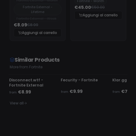
Fortnite External - Month
Fortnite - Month
€45.00
Fortnite External -
€50.00
Lifetime
Aggiungi al carrello
Fortnite External - Week
€8.09
€8.99
Aggiungi al carrello
Similar Products
More from Fortnite
USE AT OWN RISK
UNDETECTED
UNDETECTE
Disconnect.wtf -
Fecurity - Fortnite
Klar.gg - Fo
Fortnite External
€9.99
€7.99
€8.99
from
from
from
View all