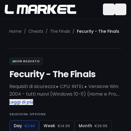
Home
/
Cheats
/
The Finals
/
Fecurity - The Finals
NON RILEVATO
Fecurity - The Finals
Requisiti di sicurezza ▸ CPU: INTEL ▸ Versione Win:
2004 - tutti nuovi (Windows 10-11) (Home e Pro,
ma è meglio usare la versione Pro)
Leggi di più
SELEZIONA OPZIONE:
Day
Week
Month
€2.99
€14.99
€39.99