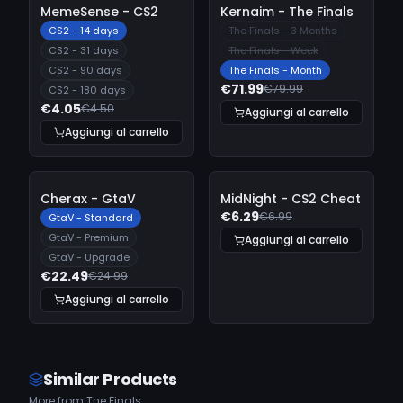
-
10%
-
10%
MemeSense - CS2
Kernaim - The Finals
CS2 - 14 days
The Finals - 3 Months
CS2 - 31 days
The Finals - Week
CS2 - 90 days
The Finals - Month
€71.99
€79.99
CS2 - 180 days
€4.05
€4.50
Aggiungi al carrello
Aggiungi al carrello
-
10%
-
10%
Cherax - GtaV
MidNight - CS2 Cheat
€6.29
€6.99
GtaV - Standard
GtaV - Premium
Aggiungi al carrello
GtaV - Upgrade
€22.49
€24.99
Aggiungi al carrello
Similar Products
More from The Finals