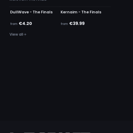
UNDETECTED
UNDETECTED
DullWave - The Finals
Kernaim - The Finals
€4.20
€39.99
from
from
View all