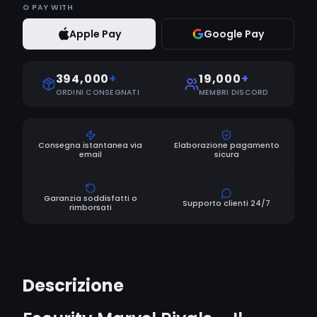
O
PAY WITH
Apple Pay
Google Pay
394,000
+
19,000
+
ORDINI CONSEGNATI
MEMBRI DISCORD
Consegna istantanea via
Elaborazione pagamento
email
sicura
Garanzia soddisfatti o
Supporto clienti 24/7
rimborsati
Descrizione