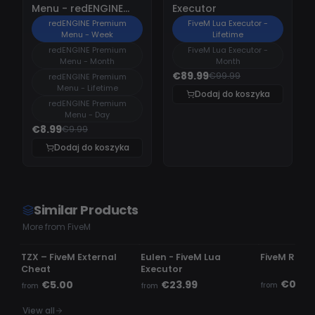
Menu - redENGINE
Executor
Premium Menu
redENGINE Premium
FiveM Lua Executor -
Menu - Week
Lifetime
redENGINE Premium
FiveM Lua Executor -
Menu - Month
Month
€89.99
€99.99
redENGINE Premium
Menu - Lifetime
Dodaj do koszyka
redENGINE Premium
Menu - Day
€8.99
€9.99
Dodaj do koszyka
Similar Products
More from FiveM
UNDETECTED
UNDETECTED
UNDETECTE
TZX – FiveM External
Eulen - FiveM Lua
FiveM Read
Cheat
Executor
€0.50
€5.00
€23.99
from
from
from
View all