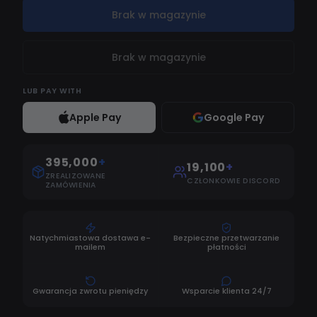
Brak w magazynie
Brak w magazynie
LUB
PAY WITH
Apple Pay
Google Pay
395,000
+
19,100
+
ZREALIZOWANE
CZŁONKOWIE DISCORD
ZAMÓWIENIA
Natychmiastowa dostawa e-
Bezpieczne przetwarzanie
mailem
płatności
Gwarancja zwrotu pieniędzy
Wsparcie klienta 24/7