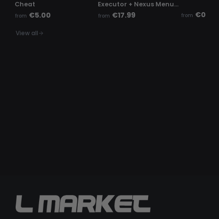
Cheat
Executor + Nexus Menu |
Phaze Menu
€0.50
€5.00
€17.99
from
from
from
View all