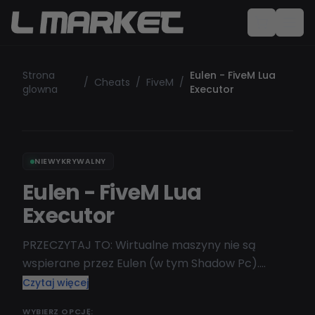
Strona
Eulen - FiveM Lua
/
Cheats
/
FiveM
/
glowna
Executor
NIEWYKRYWALNY
Eulen - FiveM Lua
Executor
PRZECZYTAJ TO: Wirtualne maszyny nie są
wspierane przez Eulen (w tym Shadow Pc).
Najbardziej kompletny zestaw narzędzi dla FiveM
Czytaj więcej
z Lua Executor, Dumper, SHBypass i blokadą
WYBIERZ OPCJĘ: