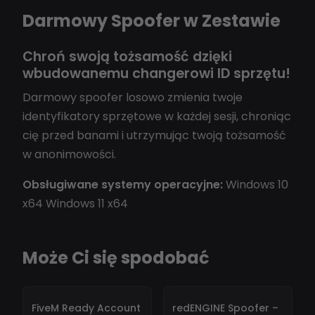
Darmowy Spoofer w Zestawie
Chroń swoją tożsamość dzięki
wbudowanemu changerowi ID sprzętu!
Darmowy spoofer losowo zmienia twoje
identyfikatory sprzętowe w każdej sesji, chroniąc
cię przed banami i utrzymując twoją tożsamość
w anonimowości.
Obsługiwane systemy operacyjne:
Windows 10
x64 Windows 11 x64
Może Ci się spodobać
-
10%
-
10%
FiveM Ready Account
redENGINE Spoofer –