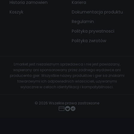
Historia zamowien
Kariera
Koszyk
Dokumentacja produktu
Regulamin
Polityka prywatnosci
Polityka zwrotów
Lmarket jest niezaleznym sprzedawca i nie jest powiazany,
wspierany ani sponsorowany przez zadnego wydawce ani
producenta gier. Wszystkie nazwy produktow i gier sa znakami
towarowymi ich odpowiednich wlascicieli, uzywanymi
wylacznie w celach identyfikacji i kompatybilnosci.
© 2026 Wszelkie prawa zastrzezone
Eulen - FiveM Lua Executor
Kup teraz
€99.99