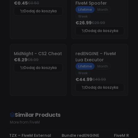
€0.45
FiveM Spoofer
€0.50
Lifetime
Month
Dodaj do koszyka
Week
€26.99
€29.99
Dodaj do koszyka
-
10%
-
10%
MidNight - CS2 Cheat
redENGINE – FiveM
€6.29
Lua Executor
€6.99
Lifetime
Month
Dodaj do koszyka
Week
€44.99
€49.99
Dodaj do koszyka
Similar Products
More from FiveM
UNDETECTED
UNDETECTED
UNDETECTE
TZX – FiveM External
Bundle redENGINE
FiveM Read