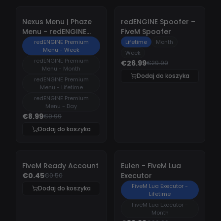
-
10%
-
10%
Nexus Menu | Phaze
redENGINE Spoofer –
Menu - redENGINE
FiveM Spoofer
Premium Menu
redENGINE Premium
Lifetime
Month
Menu - Week
Week
redENGINE Premium
€26.99
€29.99
Menu - Month
Dodaj do koszyka
redENGINE Premium
Menu - Lifetime
redENGINE Premium
Menu - Day
€8.99
€9.99
Dodaj do koszyka
-
10%
-
10%
FiveM Ready Account
Eulen - FiveM Lua
€0.45
Executor
€0.50
FiveM Lua Executor -
Dodaj do koszyka
Lifetime
FiveM Lua Executor -
Month