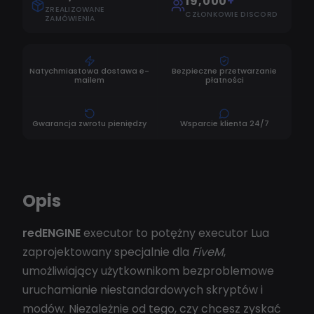
19,000
+
ZREALIZOWANE
CZŁONKOWIE DISCORD
ZAMÓWIENIA
Natychmiastowa dostawa e-
Bezpieczne przetwarzanie
mailem
płatności
Gwarancja zwrotu pieniędzy
Wsparcie klienta 24/7
Opis
redENGINE
executor to potężny executor Lua
zaprojektowany specjalnie dla
FiveM
,
umożliwiający użytkownikom bezproblemowe
uruchamianie niestandardowych skryptów i
modów. Niezależnie od tego, czy chcesz zyskać