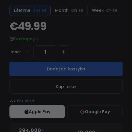
Lifetime
Month
Week
€49.99
€19.99
€7.99
€49.99
Dostepny
✓
Ilosc
:
Dodaj do koszyka
Kup teraz
LUB
PAY WITH
Apple Pay
Google Pay
394,000
+