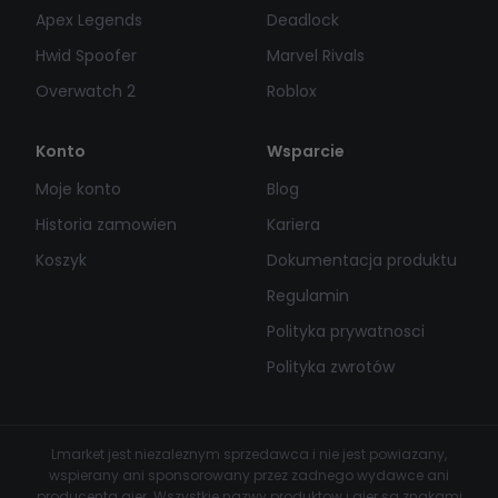
Apex Legends
Deadlock
Hwid Spoofer
Marvel Rivals
Overwatch 2
Roblox
Konto
Wsparcie
Moje konto
Blog
Historia zamowien
Kariera
Koszyk
Dokumentacja produktu
Regulamin
Polityka prywatnosci
Polityka zwrotów
Lmarket jest niezaleznym sprzedawca i nie jest powiazany,
wspierany ani sponsorowany przez zadnego wydawce ani
producenta gier. Wszystkie nazwy produktow i gier sa znakami