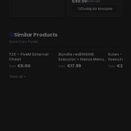
€89.99
€99.99
Dodaj do koszyka
Similar Products
More from FiveM
UNDETECTED
UNDETECTED
UNDETECTE
TZX – FiveM External
Bundle redENGINE
Eulen - Fiv
Cheat
Executor + Nexus Menu |
Executor
Phaze Menu
€5.00
€17.99
€23.9
from
from
from
View all