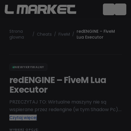
Strona
redENGINE – FiveM
/
Cheats
/
FiveM
/
glowna
Lua Executor
NIEWYKRYWALNY
redENGINE – FiveM Lua
Executor
PRZECZYTAJ TO: Wirtualne maszyny nie są
wspierane przez redengine (w tym Shadow Pc).
Zdobądź najlepszy executor Fivem Lua, dumper,
Czytaj więcej
executor lua, aimbot, esp itd...
WYBIERZ OPCJĘ: