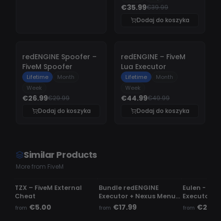
€35.99
€39.99
Dodaj do koszyka
-
10%
-
10%
redENGINE Spoofer –
redENGINE – FiveM
FiveM Spoofer
Lua Executor
Lifetime
Month
Lifetime
Month
Week
Week
€26.99
€44.99
€29.99
€49.99
Dodaj do koszyka
Dodaj do koszyka
Similar Products
More from FiveM
UNDETECTED
UNDETECTED
UNDETECTE
TZX – FiveM External
Bundle redENGINE
Eulen - Fiv
Cheat
Executor + Nexus Menu |
Executor
Phaze Menu
€5.00
€17.99
€23.9
from
from
from