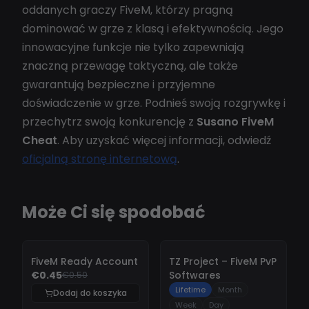
oddanych graczy FiveM, którzy pragną
dominować w grze z klasą i efektywnością. Jego
innowacyjne funkcje nie tylko zapewniają
znaczną przewagę taktyczną, ale także
gwarantują bezpieczne i przyjemne
doświadczenie w grze. Podnieś swoją rozgrywkę i
przechytrz swoją konkurencję z
Susano FiveM
Cheat
. Aby uzyskać więcej informacji, odwiedź
oficjalną stronę internetową
.
Może Ci się spodobać
-
10%
-
10%
FiveM Ready Account
TZ Project – FiveM PvP
€0.45
Softwares
€0.50
Lifetime
Month
Dodaj do koszyka
Week
Day