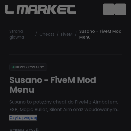
Strona
Susano - FiveM Mod
/
Cheats
/
FiveM
/
glowna
Menu
NIEWYKRYWALNY
Susano - FiveM Mod
Menu
Susano to potężny cheat do FiveM z Aimbotem,
ESP, Magic Bullet, Silent Aim oraz wbudowanym
darmowym Spooferem. Niewykrywalny i
Czytaj więcej
bezpieczny, działa na wszystkich serwerach
WYBIERZ OPCJĘ: