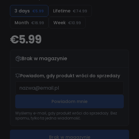
FiveM.
3 days
Lifetime
€5.99
€74.99
Month
Week
€16.99
€10.99
€5.99
Brak w magazynie
Powiadom, gdy produkt wróci do sprzedaży
Powiadom mnie
Wyślemy e-mail, gdy produkt wróci do sprzedaży. Bez
spamu, tylko ta jedna wiadomość.
Brak w magazynie