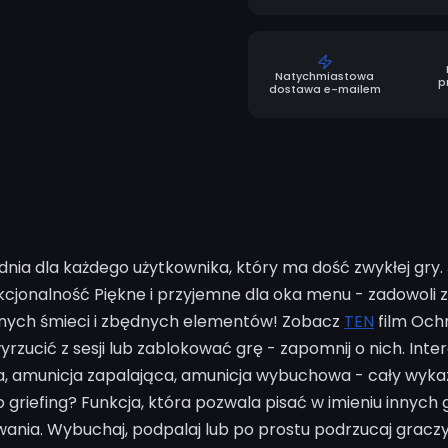
Natychmiastowa
p
dostawa e-mailem
dnia dla każdego użytkownika, który ma dość zwykłej gr
unkcjonalność Piękne i przyjemne dla oka menu - zadowoli
żadnych śmieci i zbędnych elementów! Zobacz
TEN
film Ochr
zucić z sesji lub zablokować grę - zapomnij o nich. Inter
 amunicja zapalająca, amunicja wybuchowa - cały wykaz mo
riefing? Funkcja, która pozwala pisać w imieniu innych gr
wania. Wybuchaj, podpalaj lub po prostu podrzucaj graczy