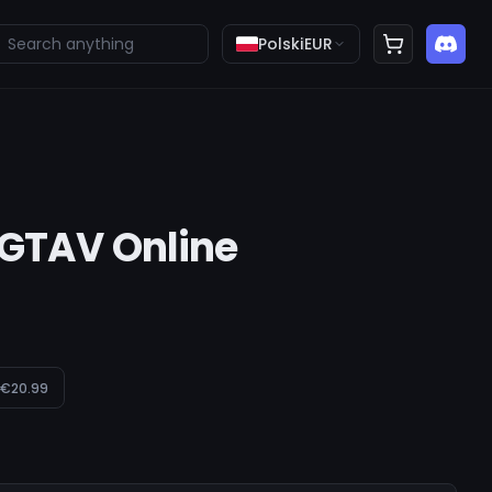
Polski
EUR
 GTAV Online
€20.99