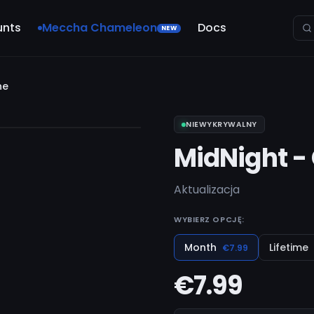
unts
Meccha Chameleon
Docs
NEW
ne
NIEWYKRYWALNY
MidNight -
Aktualizacja
WYBIERZ OPCJĘ:
Month
Lifetime
€7.99
€7.99