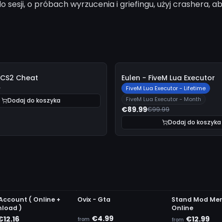
sesji, o próbach wyrzucenia i griefingu, użyj crashera,
-
10%
 CS2 Cheat
Eulen - FiveM Lua Executor
9
FiveM Lua Executor - Lifetime
FiveM Lua Executor - Month
Dodaj do koszyka
€89.99
€99.99
Dodaj do koszyka
DETECTED
UNDETECTED
UNDETECTED
Account ( Online +
Ovix - Gta
Stand Mod Me
load )
Online
€4.99
€12.16
€12.99
from
from