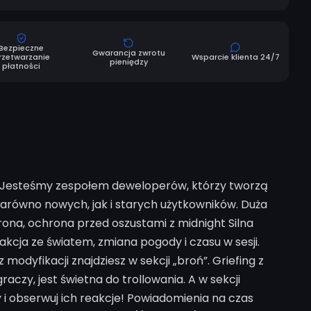
Bezpieczne
Gwarancja zwrotu
rzetwarzanie
Wsparcie klienta 24/7
pieniędzy
płatności
y. Jesteśmy zespołem deweloperów, którzy tworzą
 zarówno nowych, jak i starych użytkowników. Duża
ona, ochrona przed oszustami z midnight Silna
akcja ze światem, zmiana pogody i czasu w sesji.
dyfikacji znajdziesz w sekcji „broń”. Griefing z
aczy, jest świetna do trollowania. A w sekcji
 i obserwuj ich reakcje! Powiadomienia na czas