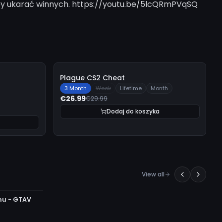
 aby ukarać winnych. https://youtu.be/5lcQRmPVqSQ
-
10%
Plague CS2 Cheat
3 Month
Week
Lifetime
Month
€26.99
€29.99
Dodaj do koszyka
View all
nu - GTAV