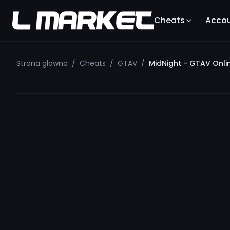
Cheats
Acco
Strona glowna
/
Cheats
/
GTAV
/
MidNight - GTAV Onli