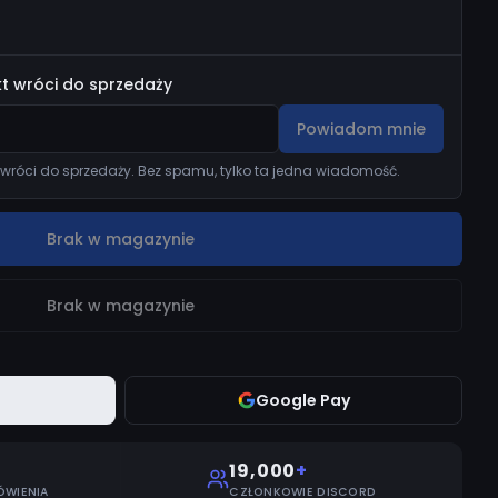
t wróci do sprzedaży
Powiadom mnie
wróci do sprzedaży. Bez spamu, tylko ta jedna wiadomość.
Brak w magazynie
Brak w magazynie
Google Pay
19,000
+
ÓWIENIA
CZŁONKOWIE DISCORD