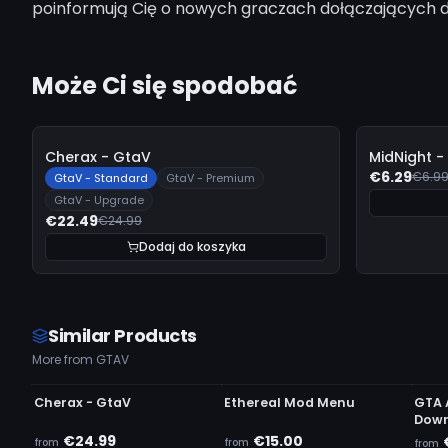
poinformują Cię o nowych graczach dołączających do 
Może Ci się spodobać
-
10%
-
10%
Cherax - GtaV
MidNight -
€6.29
€6.9
GtaV - Standard
GtaV - Premium
GtaV - Upgrade
€22.49
€24.99
Dodaj do koszyka
Similar Products
More from GTAV
UNDETECTED
UNDETECTED
UN
Cherax - GtaV
Ethereal Mod Menu
GTA 
Down
€24.99
€15.00
from
from
from