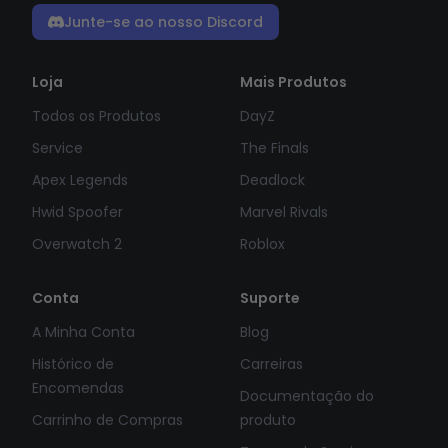
Junte-se ao nosso Discord
Loja
Mais Produtos
Todos os Produtos
DayZ
Service
The Finals
Apex Legends
Deadlock
Hwid Spoofer
Marvel Rivals
Overwatch 2
Roblox
Conta
Suporte
A Minha Conta
Blog
Histórico de
Carreiras
Encomendas
Documentação do
Carrinho de Compras
produto