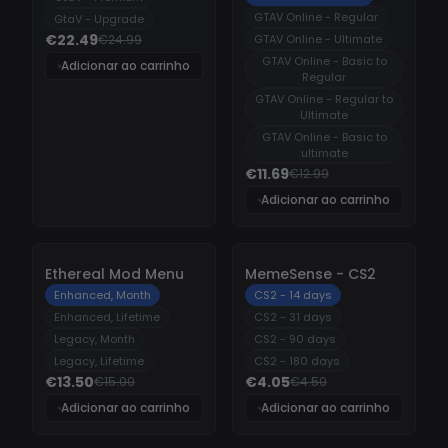
GTAV Online - Regular
GtaV - Upgrade
€22.49
€24.99
GTAV Online - Ultimate
GTAV Online - Basic to
Adicionar ao carrinho
Regular
GTAV Online - Regular to
Ultimate
GTAV Online - Basic to
ultimate
€11.69
€12.99
Adicionar ao carrinho
-
10%
-
10%
Ethereal Mod Menu
MemeSense - CS2
Enhanced, Month
CS2 - 14 days
Enhanced, Lifetime
CS2 - 31 days
Legacy, Month
CS2 - 90 days
Legacy, Lifetime
CS2 - 180 days
€13.50
€4.05
€15.00
€4.50
Adicionar ao carrinho
Adicionar ao carrinho