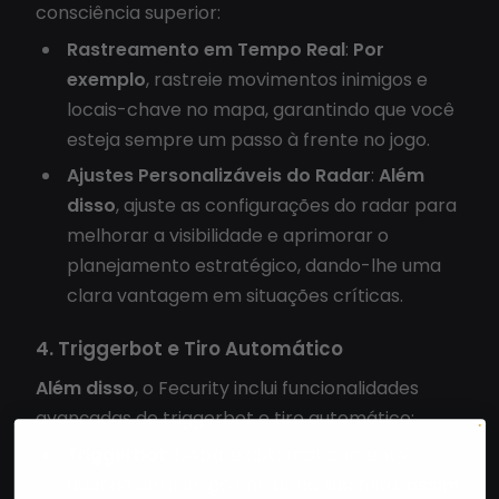
consciência superior:
Rastreamento em Tempo Real
:
Por
exemplo
, rastreie movimentos inimigos e
locais-chave no mapa, garantindo que você
esteja sempre um passo à frente no jogo.
Ajustes Personalizáveis do Radar
:
Além
disso
, ajuste as configurações do radar para
melhorar a visibilidade e aprimorar o
planejamento estratégico, dando-lhe uma
clara vantagem em situações críticas.
4. Triggerbot e Tiro Automático
Além disso
, o Fecurity inclui funcionalidades
avançadas de triggerbot e tiro automático:
Triggerbot
: Dispare automaticamente
quando um inimigo entrar na sua mira,
assim