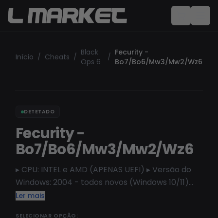
Black
Fecurity -
Início
/
Cheats
/
/
Ops 6
Bo7/Bo6/Mw3/Mw2/Wz6
DETETADO
Fecurity -
Bo7/Bo6/Mw3/Mw2/Wz6
▸ CPU: INTEL e AMD (APENAS UEFI) ▸ Versão do
Windows: 2004 - todos novos (Windows 10/11)
(Home e Pro, mas é melhor usar a versão Pro)
Ler mais
SELECIONAR OPÇÃO: