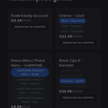
-
10%
-
10%
FiveM Ready Account
Cherax - GtaV
€0.45
€0.50
GtaV - Standard
GtaV - Premium
Adicionar ao carrinho
GtaV - Upgrade
€22.49
€24.99
Adicionar ao carrinho
-
10%
-
10%
Nexus Menu | Phaze
Black Ops 6 -
Menu - redENGINE
Kernaim
Premium Menu
redENGINE Premium
Kernaim - Day
Menu - Week
Kernaim - Week
redENGINE Premium
Kernaim - Month
Menu - Month
Kernaim - 3 Month
redENGINE Premium
€26.99
€29.99
Menu - Lifetime
Adicionar ao carrinho
redENGINE Premium
Menu - Day
€8.99
€9.99