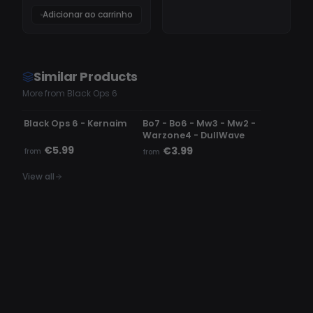
Adicionar ao carrinho
Similar Products
More from Black Ops 6
UNDETECTED
UNDETECTED
Black Ops 6 - Kernaim
Bo7 - Bo6 - Mw3 - Mw2 -
Warzone4 - DullWave
€5.99
€3.99
from
from
View all