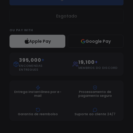
Esgotado
OU
PAY WITH
Apple Pay
Google Pay
395,000
+
19,100
+
ENCOMENDAS
MEMBROS DO DISCORD
ENTREGUES
Entrega instantânea por e-
Processamento de
mail
pagamento seguro
Garantia de reembolso
Suporte ao cliente 24/7