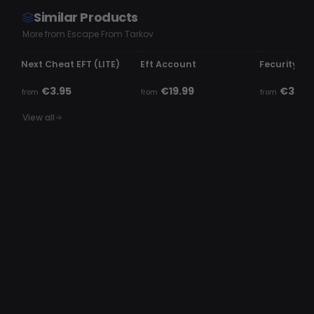
Similar Products
More from Escape From Tarkov
UNDETECTED
UNDETECTED
UNDETECTE
Next Cheat EFT (LITE)
Eft Account
Fecurity - E
€3.95
€19.99
€3.99
from
from
from
View all