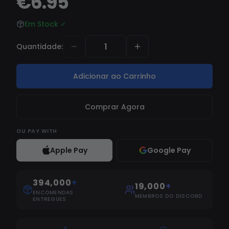
€6.95
Em Stock
✓
Quantidade
:
Adicionar ao Carrinho
Comprar Agora
OU
PAY WITH
Apple Pay
Google Pay
394,000
+
19,000
+
ENCOMENDAS
MEMBROS DO DISCORD
ENTREGUES