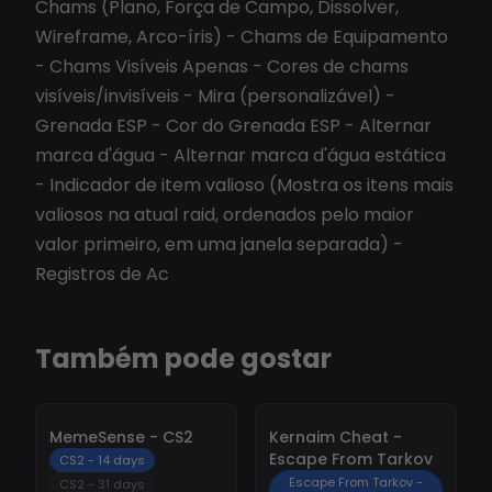
Chams (Plano, Força de Campo, Dissolver,
Wireframe, Arco-íris) - Chams de Equipamento
- Chams Visíveis Apenas - Cores de chams
visíveis/invisíveis - Mira (personalizável) -
Grenada ESP - Cor do Grenada ESP - Alternar
marca d'água - Alternar marca d'água estática
- Indicador de item valioso (Mostra os itens mais
valiosos na atual raid, ordenados pelo maior
valor primeiro, em uma janela separada) -
Registros de Ac
Também pode gostar
-
10%
-
10%
MemeSense - CS2
Kernaim Cheat -
Escape From Tarkov
CS2 - 14 days
Escape From Tarkov -
CS2 - 31 days