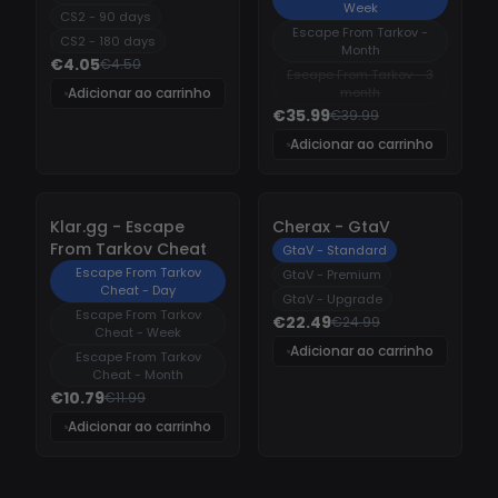
Week
CS2 - 90 days
Escape From Tarkov -
CS2 - 180 days
Month
€4.05
€4.50
Escape From Tarkov - 3
Adicionar ao carrinho
month
€35.99
€39.99
Adicionar ao carrinho
-
10%
-
10%
Klar.gg - Escape
Cherax - GtaV
From Tarkov Cheat
GtaV - Standard
Escape From Tarkov
GtaV - Premium
Cheat - Day
GtaV - Upgrade
Escape From Tarkov
€22.49
€24.99
Cheat - Week
Adicionar ao carrinho
Escape From Tarkov
Cheat - Month
€10.79
€11.99
Adicionar ao carrinho