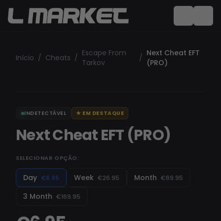
Escape From
Next Cheat EFT
Início
/
Cheats
/
/
Tarkov
(PRO)
INDETECTÁVEL
★
EM DESTAQUE
Next Cheat EFT (PRO)
SELECIONAR OPÇÃO:
Day
Week
Month
€6.95
€26.95
€69.95
3 Month
€169.95