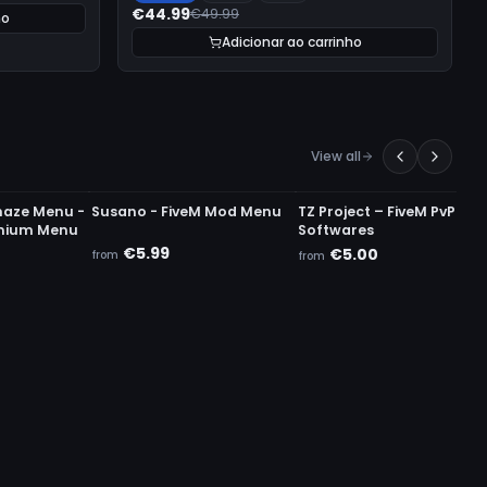
€44.99
€49.99
ho
Adicionar ao carrinho
View all
UNDETECTED
UNDETECTED
haze Menu -
Susano - FiveM Mod Menu
TZ Project – FiveM PvP
mium Menu
Softwares
€5.99
€5.00
from
from