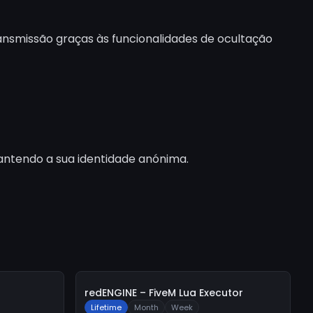
ansmissão graças às funcionalidades de ocultação
antendo a sua identidade anónima.
-
10%
redENGINE – FiveM Lua Executor
Lifetime
Month
Week