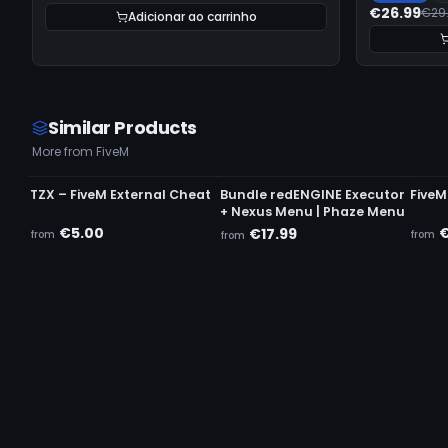
€26.99
€29
Adicionar ao carrinho
Similar Products
More from FiveM
UNDETECTED
UNDETECTED
UND
TZX – FiveM External Cheat
Bundle redENGINE Executor
FiveM
+ Nexus Menu | Phaze Menu
€5.00
€
€17.99
from
from
from