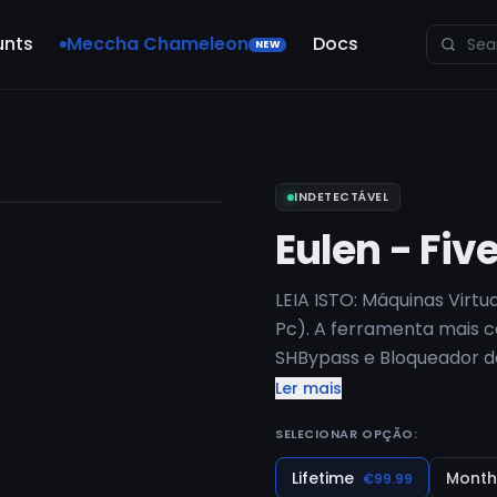
unts
Meccha Chameleon
Docs
NEW
INDETECTÁVEL
Eulen - Fiv
LEIA ISTO: Máquinas Virtu
Pc). A ferramenta mais 
SHBypass e Bloqueador de
transmissões ao vivo e g
Ler mais
Aproveite o roleplay, com
SELECIONAR OPÇÃO:
SPOOFER GRÁTIS INCLUÍD
Lifetime
Month
€99.99