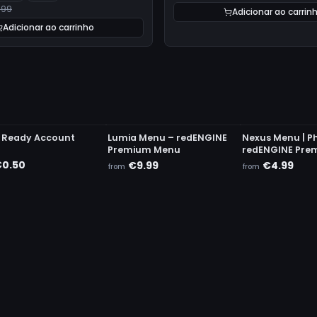
.99
Adicionar ao carrin
Adicionar ao carrinho
ETECTED
UNDETECTED
UNDETECTED
 Ready Account
Lumia Menu – redENGINE
Nexus Menu | P
Premium Menu
redENGINE Pre
0.50
€9.99
€4.99
from
from