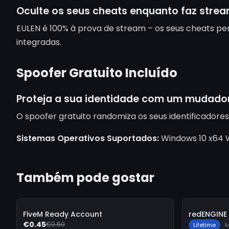
Oculte os seus cheats enquanto faz strea
EULEN é 100% à prova de stream – os seus cheats pe
integradas.
Spoofer Gratuito Incluído
Proteja a sua identidade com um mudador
O spoofer gratuito randomiza os seus identificador
Sistemas Operativos Suportados:
Windows 10 x64 W
Também pode gostar
-
10%
-
10%
FiveM Ready Account
redENGINE 
€0.45
€0.50
Lifetime
M