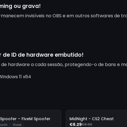
ming ou grava!
rmanecem invisíveis no OBS e em outros softwares de tr
 de ID de hardware embutido!
es de hardware a cada sessão, protegendo-o de bans e m
indows 11 x64
-
10%
Spoofer – FiveM Spoofer
MidNight - CS2 Cheat
€6.29
€6.99
onth
Week