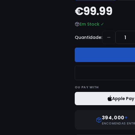
€99.99
Em Stock
✓
Quantidade
:
OU
PAY WITH
Apple Pay
394,000
+
ENCOMENDAS ENT