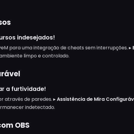
sos
cursos indesejados!
iveM para uma integração de cheats sem interrupções. ▸
ambiente limpo e controlado.
urável
 a furtividade!
lor através de paredes. ▸
Assistência de Mira Configuráv
permanecer indetectado.
 com OBS