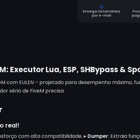
Entrega instantânea
Pro
por e-mail
pag
M: Executor Lua, ESP, SHBypass & Sp
veM com EULEN – projetado para desempenho máximo, furti
or sério de FiveM precisa.
r
o real!
esforço com alta compatibilidade. ▸
Dumper
: Extraia fu