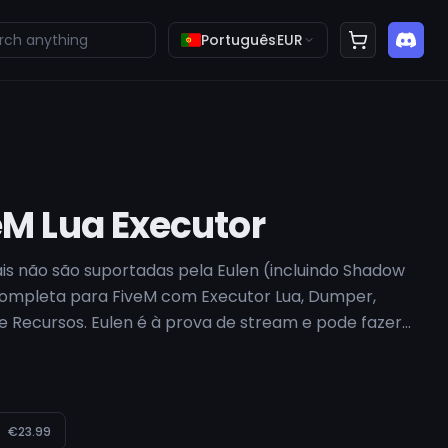
Português
EUR
eM Lua Executor
ais não são suportadas pela Eulen (incluindo Shadow
completa para FiveM com Executor Lua, Dumper,
 Recursos. Eulen é à prova de stream e pode fazer
ravações com os softwares ocultos no OBS.
 Eulen ESP e assistência de mira configurável.
O.
€23.99