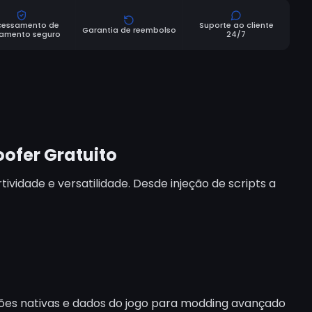
cessamento de
Suporte ao cliente
Garantia de reembolso
amento seguro
24/7
oofer Gratuito
vidade e versatilidade. Desde injeção de scripts a
nções nativas e dados do jogo para modding avançado