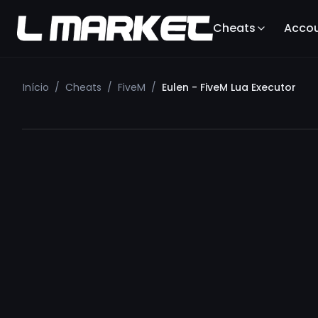
Cheats
Acco
Início
/
Cheats
/
FiveM
/
Eulen - FiveM Lua Executor