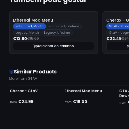
-
10%
-
10%
Ethereal Mod Menu
Cherax - 
Enhanced, Month
Enhanced, Lifetime
GtaV - Stan
Legacy, Month
Legacy, Lifetime
GtaV - Upg
€13.50
€22.49
€15.00
€24
Adicionar ao carrinho
Similar Products
More from GTAV
UNDETECTED
UNDETECTED
UN
Cherax - GtaV
Ethereal Mod Menu
GTA 
Down
€24.99
€15.00
from
from
from