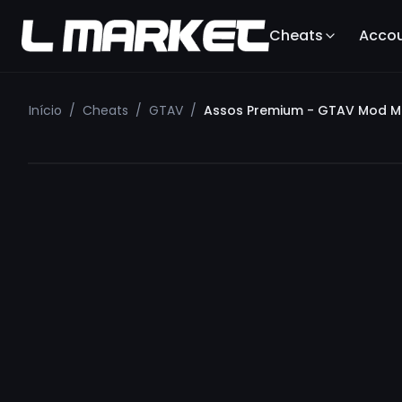
Cheats
Acco
Início
/
Cheats
/
GTAV
/
Assos Premium - GTAV Mod 