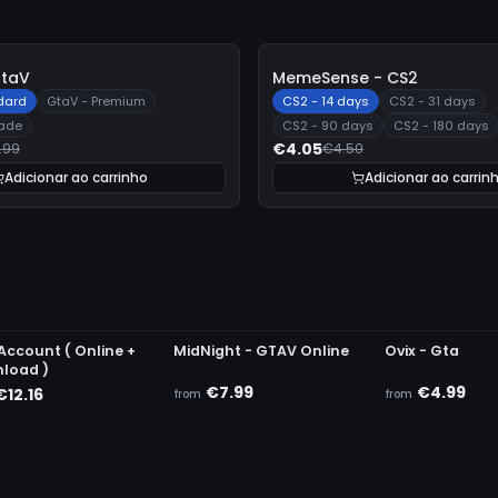
-
10%
GtaV
MemeSense - CS2
dard
GtaV - Premium
CS2 - 14 days
CS2 - 31 days
rade
CS2 - 90 days
CS2 - 180 days
€4.05
.99
€4.50
Adicionar ao carrinho
Adicionar ao carrin
DETECTED
UNDETECTED
UNDETECTED
Account ( Online +
MidNight - GTAV Online
Ovix - Gta
load )
€7.99
€4.99
€12.16
from
from