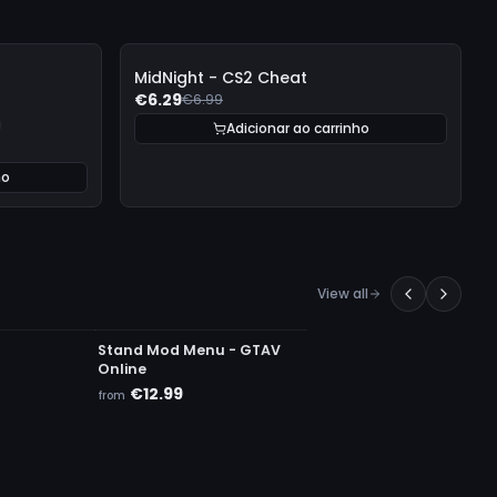
-
10%
MidNight - CS2 Cheat
€6.29
€6.99
Adicionar ao carrinho
ho
View all
UNDETECTED
Stand Mod Menu - GTAV
Online
€12.99
from