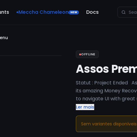
unts
Meccha Chameleon
Docs
NEW
Menu
OFFLINE
Assos Pre
Statut : Project Ended A
its amazing Money Recov
to navigate UI with great
menu for GTA online.
Ler mais
Sem variantes disponívei