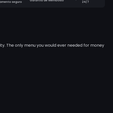
Garantia de reembolso
amento seguro
24/7
ity. The only menu you would ever needed for money