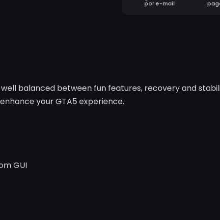
por e-mail
pag
ell balanced between fun features, recovery and stabil
l enhance your GTA5 experience.
stom GUI