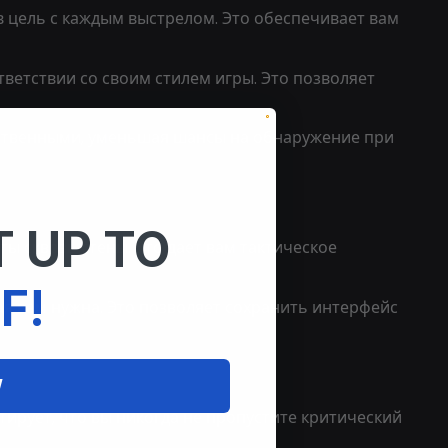
в цель с каждым выстрелом. Это обеспечивает вам
ветствии со своим стилем игры. Это позволяет
ественными, уменьшая шансы на обнаружение при
 UP TO
ты сквозь стены. Это дает вам тактическое
F!
ая вам нужна. Это позволяет сохранить интерфейс
W
нтирует, что вы никогда не пропустите критический