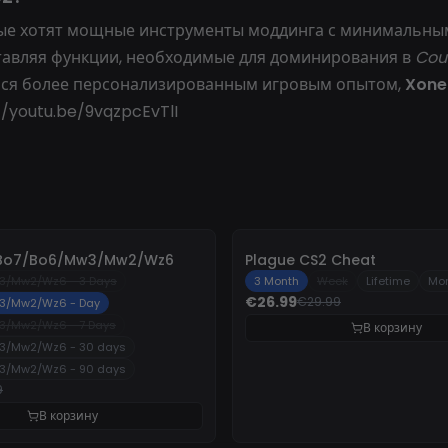
рые хотят мощные инструменты моддинга с минимальным
ставляя функции, необходимые для доминирования в
Coun
ться более персонализированным игровым опытом,
Xone 
//youtu.be/9vqzpcEvTlI
-
10%
- Bo7/Bo6/Mw3/Mw2/Wz6
Plague CS2 Cheat
3/Mw2/Wz6 - 3 Days
3 Month
Week
Lifetime
Mo
€26.99
€29.99
3/Mw2/Wz6 - Day
3/Mw2/Wz6 - 7 Days
В корзину
3/Mw2/Wz6 - 30 days
3/Mw2/Wz6 - 90 days
9
В корзину