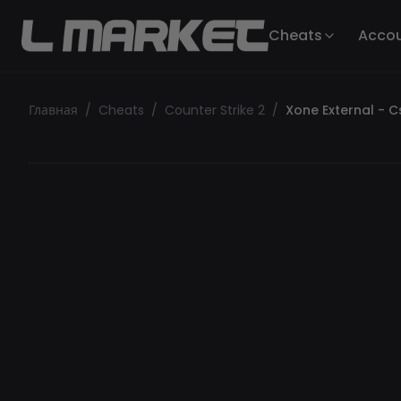
Cheats
Acco
Главная
/
Cheats
/
Counter Strike 2
/
Xone External - C