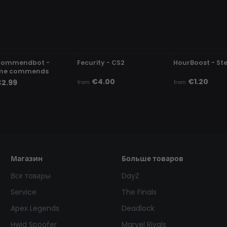
ETECTED
UNDETECTED
UNDETECTED
Commendbot -
Fecurity - CS2
HourBoost - S
me commends
€4.00
€1.20
2.99
from
from
Магазин
Больше товаров
Все товары
DayZ
Service
The Finals
Apex Legends
Deadlock
Hwid Spoofer
Marvel Rivals