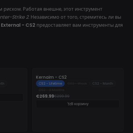
 риском. Работая внешне, этот инструмент
ter-Strike 2
. Независимо от того, стремитесь ли вы
External - CS2
предоставляет вам инструменты для
-
10%
Kernaim - CS2
nth
CS2 - Lifetime
CS2 - Week
CS2 - Month
CS2 - 3 Months
€269.99
€299.99
В корзину