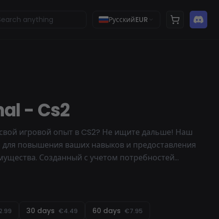
Русский
EUR
al - Cs2
свой игровой опыт в CS2? Не ищите дальше! Наш
 для повышения ваших навыков и предоставления
мущества. Созданный с учетом потребностей
едлагает широкий спектр продвинутых функций,
гру на новый уровень.
30 days
60 days
2.99
€4.49
€7.95