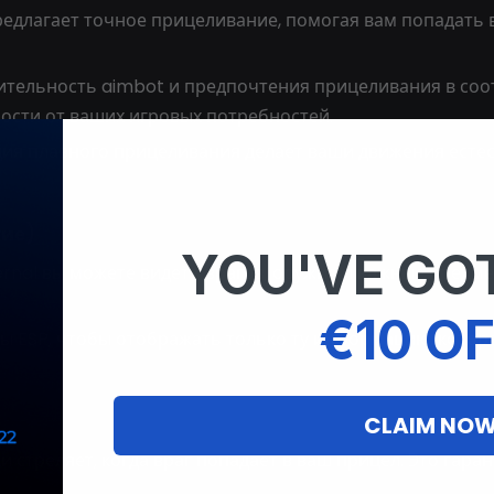
предлагает точное прицеливание, помогая вам попадать 
вительность aimbot и предпочтения прицеливания в соот
ости от ваших игровых потребностей.
ция плавного прицеливания делает ваши движения ест
тие)
YOU'VE GOT
ternal вы можете видеть врагов, оружие и важные предме
€10 OF
ры ESP, чтобы отображать только ту информацию, котор
CLAIM NO
и стреляет, когда враг попадает в ваш прицел. Это гара