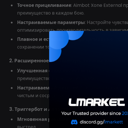
Точное прицеливание
: Aimbot Xone External 
преимущество в каждом бою.
Настраиваемые параметры
: Настройте чувст
оптимизировать производительность в зависим
Плавное и естественное прицеливание
: Функ
сохранении точности.
2. Расширенное ESP (внечувственное восприя
Улучшенная осведомленность
: С ESP Xone Ex
преимущество в каждой ситуации.
Настраиваемый дисплей
: Настройте парамет
чистым и сосредоточенным на самом важном.
3. Триггербот и Автострельба
Мгновенная реакция
: Триггербот автоматическ
выстрел.