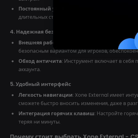
Постоянный урон
: Функция автострельбы позв
длительных столкновений.
4. Надежная безопасность
Внешняя работа
: Поскольку Xone External раб
безопасным вариантом для игроков, обеспокоен
Обход античита
: Инструмент включает в себя
аккаунта.
5. Удобный интерфейс
Легкость навигации
: Xone External имеет инт
сможете быстро вносить изменения, даже в разг
Интеграция горячих клавиш
: Настройте горя
теряя ни минуты.
Почему стоит выбрать Xone External - C