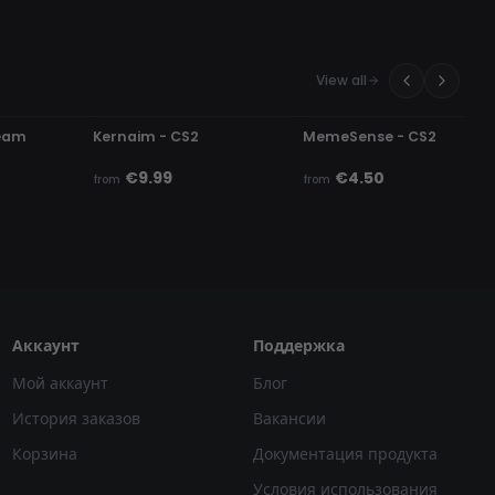
View all
UNDETECTED
UNDETECTED
team
Kernaim - CS2
MemeSense - CS2
€9.99
€4.50
from
from
Аккаунт
Поддержка
Мой аккаунт
Блог
История заказов
Вакансии
Корзина
Документация продукта
Условия использования