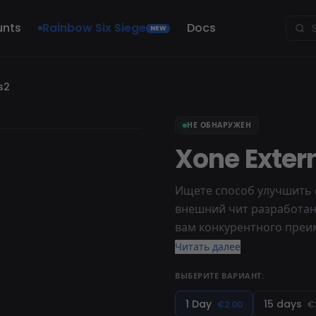
unts
Rainbow Six Siege
Docs
NEW
s2
НЕ ОБНАРУЖЕН
Xone Extern
Ищете способ улучшить 
внешний чит разработан
вам конкурентного преи
игроков CS2, наш чит пр
Читать далее
которые поднимут вашу и
ВЫБЕРИТЕ ВАРИАНТ:
1 Day
15 days
€2.00
€