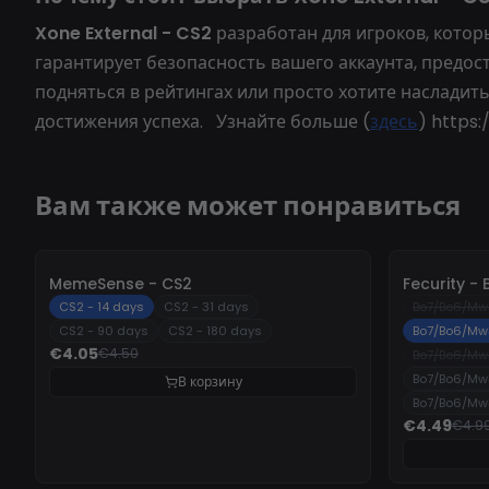
Xone External - CS2
разработан для игроков, кото
гарантирует безопасность вашего аккаунта, предо
подняться в рейтингах или просто хотите наслади
достижения успеха. Узнайте больше (
здесь
) https:
Вам также может понравиться
-
10%
-
10%
MemeSense - CS2
Fecurity 
CS2 - 14 days
CS2 - 31 days
Bo7/Bo6/Mw
CS2 - 90 days
CS2 - 180 days
Bo7/Bo6/Mw
€4.05
€4.50
Bo7/Bo6/Mw
Bo7/Bo6/Mw
В корзину
Bo7/Bo6/Mw
€4.49
€4.9