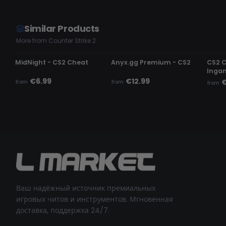
Similar Products
More from Counter Strike 2
UNDETECTED
UNDETECTED
UND
MidNight - CS2 Cheat
Anyx.gg Premium - CS2
CS2 
Inga
€6.99
€12.99
€
from
from
from
Ваш надёжный источник премиальных
игровых читов и инструментов. Мгновенная
доставка, поддержка 24/7.