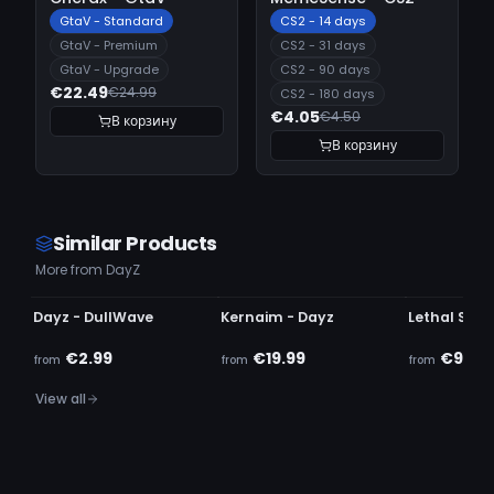
GtaV - Standard
CS2 - 14 days
GtaV - Premium
CS2 - 31 days
GtaV - Upgrade
CS2 - 90 days
€22.49
€24.99
CS2 - 180 days
€4.05
€4.50
В корзину
В корзину
Similar Products
More from DayZ
UNDETECTED
UNDETECTED
UNDETECTE
Dayz - DullWave
Kernaim - Dayz
Lethal Soft
€2.99
€19.99
€9.99
from
from
from
View all