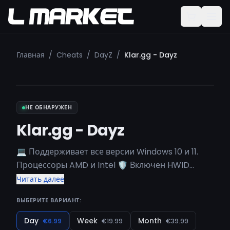
Главная
/
Cheats
/
DayZ
/
Klar.gg - Dayz
НЕ ОБНАРУЖЕН
Klar.gg - Dayz
💻 Поддерживает все версии Windows 10 и 11.
Процессоры AMD и Intel 🛡️ Включен HWID
Spoofer 🔗 Изучите функции:
Читать далее
https://forum.klar.gg/topic/5-klarpex-lite/ 👀
ВЫБЕРИТЕ ВАРИАНТ:
Нажмите ЗДЕСЬ для статуса
Day
Week
Month
€6.99
€19.99
€39.99