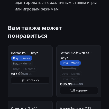
адаптироваться к различным стилям игры
или игровым режимам.
Вам также может
понравиться
-
10%
-
10%
Kernaim - Dayz
Lethal Softwares -
Dayz
Dayz - Week
Dayz - Week
Dayz - Month
Dayz - Day
Dayz - 3 Months
€17.99
€19.99
Dayz - Month
Dayz - Year
В корзину
€35.99
€39.99
В корзину
-
10%
-
10%
Cherax - GtaV
MemeSense - CS2