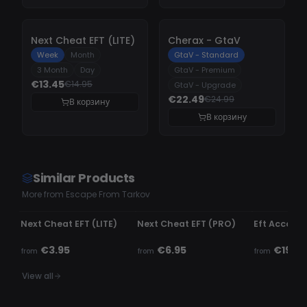
-
10%
-
10%
Next Cheat EFT (LITE)
Cherax - GtaV
Week
Month
GtaV - Standard
3 Month
Day
GtaV - Premium
€13.45
€14.95
GtaV - Upgrade
€22.49
€24.99
В корзину
В корзину
Similar Products
More from Escape From Tarkov
UNDETECTED
UNDETECTED
UNDETECTE
Next Cheat EFT (LITE)
Next Cheat EFT (PRO)
Eft Accoun
€3.95
€6.95
€19.99
from
from
from
View all