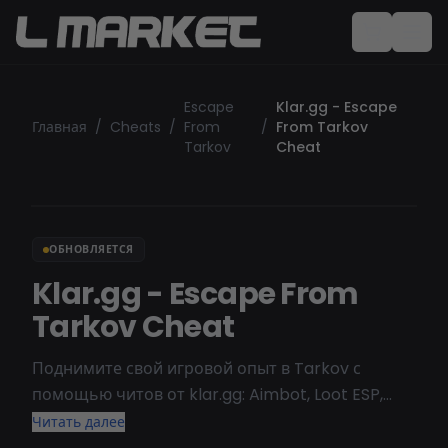
Escape
Klar.gg - Escape
Главная
/
Cheats
/
From
/
From Tarkov
Tarkov
Cheat
ОБНОВЛЯЕТСЯ
Klar.gg - Escape From
Tarkov Cheat
Поднимите свой игровой опыт в Tarkov с
помощью читов от klar.gg: Aimbot, Loot ESP,
настраиваемая визуализация и хаки движения.
Читать далее
Изучите другие читы для Escape from Tarkov.