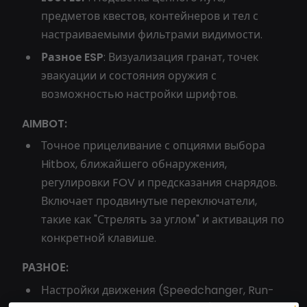
предметов квестов, контейнеров и тел с
настраиваемыми фильтрами видимости.
Разное ESP
: Визуализация гранат, точек
эвакуации и состояния оружия с
возможностью настройки шрифтов.
AIMBOT:
Точное прицеливание с опциями выбора
Hitbox, ближайшего обнаружения,
регулировки FOV и предсказания снарядов.
Включает продвинутые переключатели,
такие как "Стрелять за углом" и активация по
конкретной клавише.
РАЗНОЕ:
Настройки движения (Speedchanger, Run-