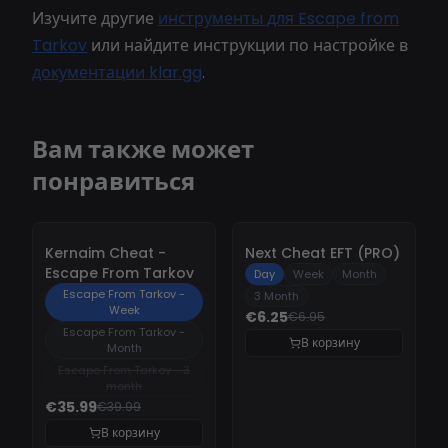
Изучите другие
инструменты для Escape from
Tarkov
или найдите инструкции по настройке в
документации klar.gg
.
Вам также может
понравиться
-
10%
-
10%
Kernaim Cheat -
Next Cheat EFT (PRO)
Escape From Tarkov
Day
Week
Month
Escape From Tarkov -
3 Month
Week
€6.25
€6.95
Escape From Tarkov -
В корзину
Month
Escape From Tarkov - 3
month
€35.99
€39.99
В корзину