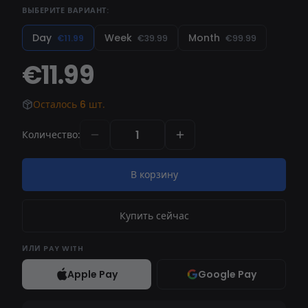
ВЫБЕРИТЕ ВАРИАНТ:
Список функций
Day
Week
Month
€11.99
€39.99
€99.99
€11.99
Осталось 6 шт.
Количество
:
В корзину
Купить сейчас
ИЛИ
PAY WITH
Apple Pay
Google Pay