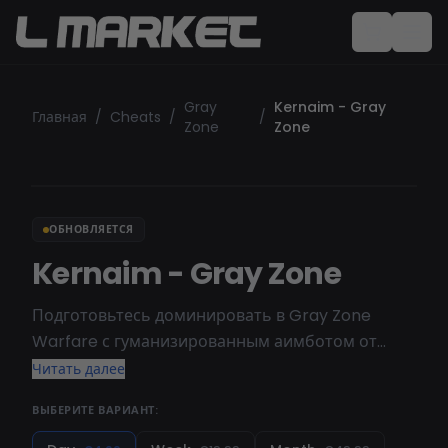
Gray
Kernaim - Gray
Главная
/
Cheats
/
/
Zone
Zone
ОБНОВЛЯЕТСЯ
Kernaim - Gray Zone
Подготовьтесь доминировать в Gray Zone
Warfare с гуманизированным аимботом от
Kernaim. Читы Kernaim для Gray Zone Warfare
Читать далее
придают приоритет безопасности, предлагая
ВЫБЕРИТЕ ВАРИАНТ:
незаметное преимущество без рискованных
функций. Они защищены от стриминга и не