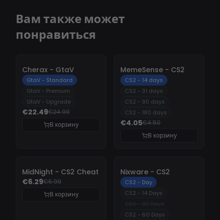
Вам также может
понравиться
-
10%
-
10%
Cherax - GtaV
MemeSense - CS2
GtaV - Standard
CS2 - 14 days
GtaV - Premium
CS2 - 31 days
GtaV - Upgrade
CS2 - 90 days
€22.49
€24.99
CS2 - 180 days
€4.05
€4.50
В корзину
В корзину
-
10%
-
10%
MidNight - CS2 Cheat
Nixware - CS2
€6.29
€6.99
CS2 - Day
CS2 - 14 Days
В корзину
CS2 - 30 Days
CS2 - 60 Days