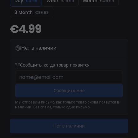
Day
Week
Month
€4.99
€19.99
€49.99
поддаются обнаружению, постоянно
3 Month
€89.99
обновляются, чтобы избежать античит-
детекции. Поднимите свой игровой опыт с
€4.99
настраиваемыми решениями от Kernaim и без
усилий завоюйте поле боя.
Нет в наличии
Сообщить, когда товар появится
Сообщить мне
Мы отправим письмо, как только товар снова появится в
наличии. Без спама, только одно письмо.
Нет в наличии