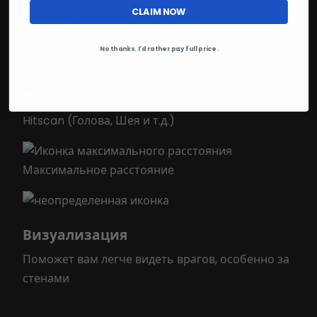
CLAIM NOW
Гуманизированные траектории
No thanks. I'd rather pay full price.
Предсказание прицеливания
Hitscan (Голова, Шея и т.д.)
Максимальное расстояние
Визуализация
Поможет вам легче видеть врагов, особенно за
стенами