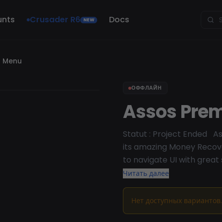
unts
Crusader R6
Docs
NEW
d Menu
ОФФЛАЙН
Assos Pre
Statut : Project Ended A
its amazing Money Recov
to navigate UI with great
menu for GTA online.
Читать далее
Нет доступных вариантов.