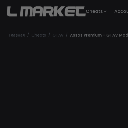
Cheats
Acco
Главная
/
Cheats
/
GTAV
/
Assos Premium - GTAV Mo