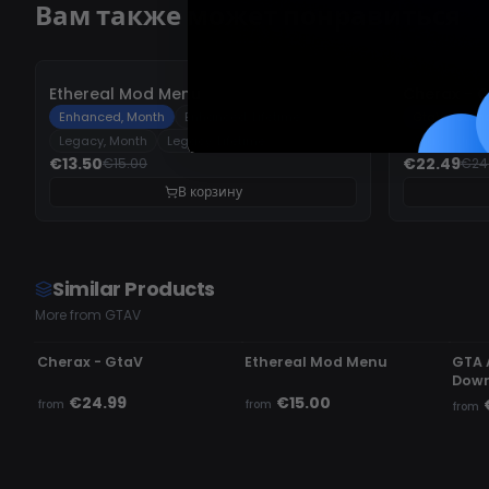
Вам также может понравиться
-
10%
-
10%
Ethereal Mod Menu
Cherax - 
Enhanced, Month
Enhanced, Lifetime
GtaV - Stan
Legacy, Month
Legacy, Lifetime
GtaV - Upg
€13.50
€22.49
€15.00
€24
В корзину
Similar Products
More from GTAV
UNDETECTED
UNDETECTED
UN
Cherax - GtaV
Ethereal Mod Menu
GTA 
Down
€24.99
€15.00
from
from
from