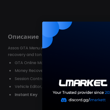
Описание
Assos GTA Menu is premium recovery menu for GTA, w
recovery and ton of awesome new features that wil
GTA Online Mod Menu
Money Recovery, Remote $ & RP
Session Control, Casino Mastermind,
Vehicle Editor, Weapons Editor, Outfit Editor, Cu
Instant Key