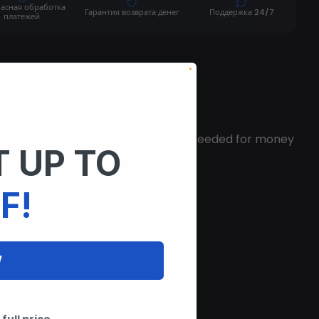
пасная обработка
Гарантия возврата денег
Поддержка 24/7
платежей
ity. The only menu you would ever needed for money
 UP TO
F!
W
full price.