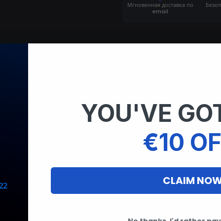
Мгновенная доставка по
Безо
email
ell balanced between fun features, recovery and stabil
YOU'VE GOT
l enhance your GTA5 experience.
€10 OF
stom GUI
CLAIM NO
No thanks. I'd rather pay 