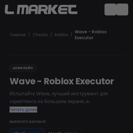
Wave - Roblox
Главная
/
Cheats
/
Roblox
/
Executor
ОФФЛАЙН
Wave - Roblox Executor
Испытайте Wave, лучший инструмент для
скриптинга на большом экране, и
воспользуйтесь его непревзойденной мощью.
Читать далее
Погрузитесь в эволюцию не только как
ВЫБЕРИТЕ ВАРИАНТ:
наблюдатель, но и как участник, катящийся на
гребне инноваций. С передовыми