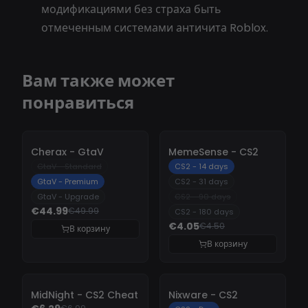
модификациями без страха быть
отмеченным системами античита Roblox.
Вам также может
понравиться
-
10%
-
10%
Cherax - GtaV
MemeSense - CS2
GtaV - Standard
CS2 - 14 days
GtaV - Premium
CS2 - 31 days
GtaV - Upgrade
CS2 - 90 days
€44.99
€49.99
CS2 - 180 days
€4.05
€4.50
В корзину
В корзину
-
10%
-
10%
MidNight - CS2 Cheat
Nixware - CS2