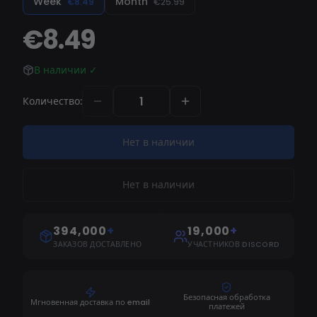
Week
Month
€8.49
€25.99
возможностями скриптинга и превосходной
€8.49
производительностью Wave приглашает вас
полностью погрузиться и поймать волну
В наличии
✓
будущего.
Количество
:
Нет в наличии
Нет в наличии
394,000
+
19,000
+
ЗАКАЗОВ ДОСТАВЛЕНО
УЧАСТНИКОВ DISCORD
Безопасная обработка
Мгновенная доставка по email
платежей