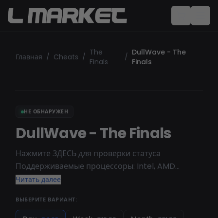
The
DullWave - The
Главная
/
Cheats
/
/
Finals
Finals
НЕ ОБНАРУЖЕН
DullWave - The Finals
Нажмите ЗДЕСЬ для проверки статуса
Поддерживаемые процессоры: Intel, AMD
Режим игры: Полноэкранный, Оконный режим,
Читать далее
Безрамочный Поддерживаемые ОС: Windows 10
ВЫБЕРИТЕ ВАРИАНТ:
[ 1903, 1909, 2004, 20H1, 20H2, 21H1, 21H2, 22H2 ]