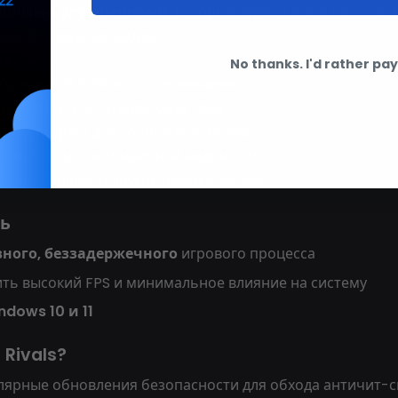
льными улучшениями
, которые держат вас в курсе поз
вируйте визуализацию
ов
No thanks. I'd rather pay 
гроков для легкого отслеживания
тратегического взаимодействия
уктуру врага для точных выстрелов
зон ESP для оптимальной видимости
, расстояние и другие важные детали
ть
вного, беззадержечного
игрового процесса
ить высокий FPS и минимальное влияние на систему
dows 10 и 11
 Rivals?
лярные обновления безопасности для обхода античит-