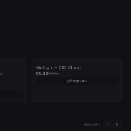
-
10%
MidNight - CS2 Cheat
€6.29
€6.99
um
В корзину
View all