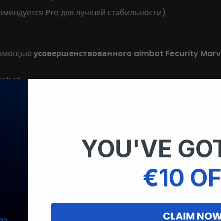
омендуется Pro для лучшей стабильности)
 помощью
усовершенствованного aimbot Fecurity Marve
imbot
 прицеливание при выстреле
изированного прицеливания
 для естественного ощущения
еливание в товарищей по команде
YOU'VE GOT
ия для точности
оле зрения прицеливания
€10 OF
у, тело или конкретные зоны для оптимальной эффектив
рицеливания
– Назначьте пользовательские клавиши п
ние врагов
CLAIM NO