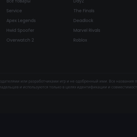
Все товары
DayZ
Service
The Finals
Apex Legends
Deadlock
Hwid Spoofer
Marvel Rivals
Overwatch 2
Roblox
здателями или разработчиками игр и не одобренный ими. Все названия 
ладельцев и используются только в целях идентификации и совместимост