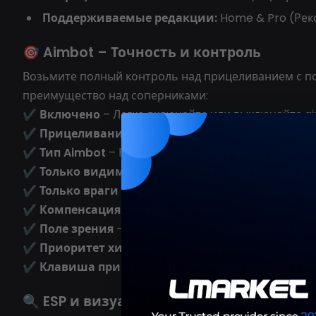
Поддерживаемые редакции:
Home & Pro (Рек
🎯 Aimbot – Точность и контроль
Возьмите полный контроль над прицеливанием с
преимущество над соперниками:
✔
Включено
– Легко включайте или выключайте a
✔
Прицеливание при стрельбе
– Автоматическое
✔
Тип Aimbot
– Несколько режимов для персонал
✔
Только видимые
– Фиксация на видимых целях
✔
Только враги
– Предотвращает случайное приц
✔
Компенсация отдачи
– Уменьшает отдачу оруж
✔
Поле зрения
– Настройте и отображайте ваше п
✔
Приоритет хитбокса
– Прицеливайтесь в голов
✔
Клавиша прицеливания и вторая клавиша п
🔍 ESP и визуализация – Полное осозна