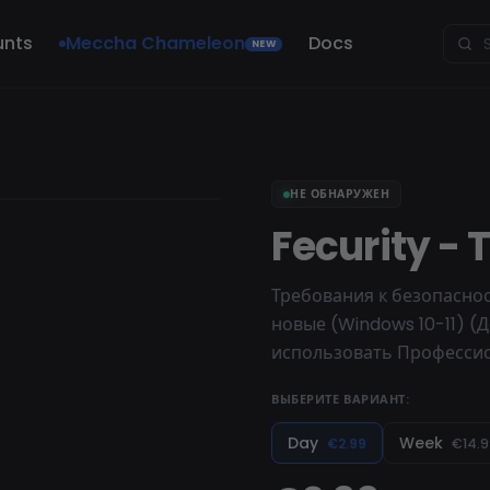
unts
Meccha Chameleon
Docs
NEW
НЕ ОБНАРУЖЕН
Fecurity - 
Требования к безопасност
новые (Windows 10-11) 
использовать Професси
ВЫБЕРИТЕ ВАРИАНТ:
Day
Week
€2.99
€14.9