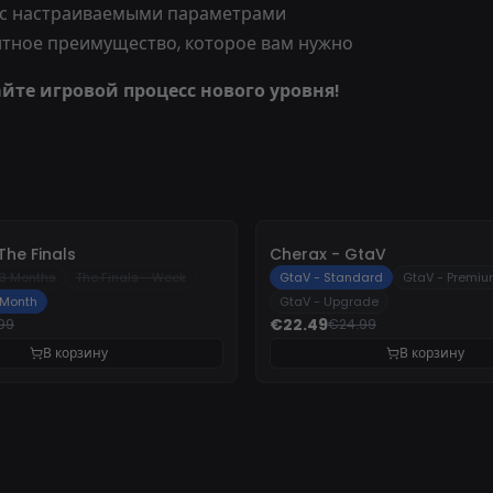
 с настраиваемыми параметрами
нтное преимущество, которое вам нужно
айте игровой процесс нового уровня!
-
10%
The Finals
Cherax - GtaV
 3 Months
The Finals - Week
GtaV - Standard
GtaV - Premi
 Month
GtaV - Upgrade
€22.49
99
€24.99
В корзину
В корзину