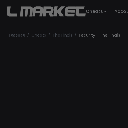
Cheats
Acco
Главная
/
Cheats
/
The Finals
/
Fecurity - The Finals