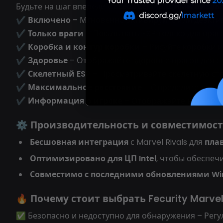
Будьте на шаг впереди с
всеобъемлющими визуа
✔
Включено
– Мгновенно активируйте или деакти
✔
Только враги
– Показывать ESP только для враг
✔
Коробка и контур коробки
– Рисуйте коробки и
✔
Здоровье
– Отображайте здоровье врагов для с
✔
Скелетный ESP
– Просматривайте скелетную стр
✔
Максимальное расстояние
– Определите диапа
✔
Информация о игроке
– Отображайте никнеймы
⚙️ Производительность и совместимос
Бесшовная интеграция
с Marvel Rivals для
пла
Оптимизировано для ЦП Intel
, чтобы обеспеч
Совместимо с последними обновлениями Win
🔥 Почему стоит выбрать Fecurity Marvel
✅ Безопасно и недоступно для обнаружения – Регу