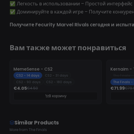
✅ Легкость в использовании – Простой интерфейс
✅ Доминируйте в каждой игре – Получите конкуре
Получите Fecurity Marvel Rivals сегодня и испыт
Вам также может понравиться
-
10%
-
10%
MemeSense - CS2
Kernaim - 
CS2 - 14 days
CS2 - 31 days
The Finals -
CS2 - 90 days
CS2 - 180 days
The Finals -
€4.05
€71.99
€4.50
€79.
В корзину
Similar Products
More from The Finals
UNDETECTED
UNDETECTED