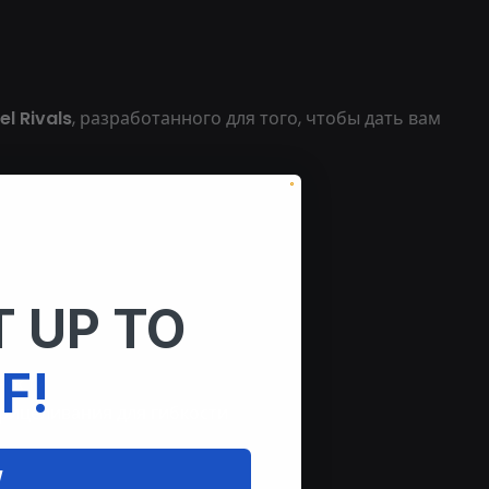
l Rivals
, разработанного для того, чтобы дать вам
 UP TO
F!
ности
рицеливания для гибкости
W