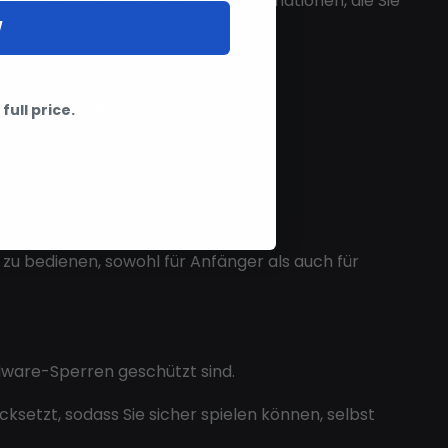
P gibt Ihnen die taktischen Informationen, die Sie
W
passung verbessern.
full price.
zu bedienen, sowohl für Anfänger als auch für
dware-Sperren geschützt sind.
cksetzt, sodass Sie sicher spielen können, selbst