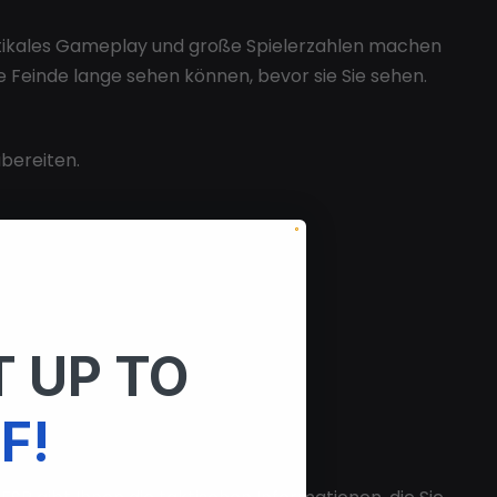
 vertikales Gameplay und große Spielerzahlen machen
ie Feinde lange sehen können, bevor sie Sie sehen.
ubereiten.
 UP TO
F!