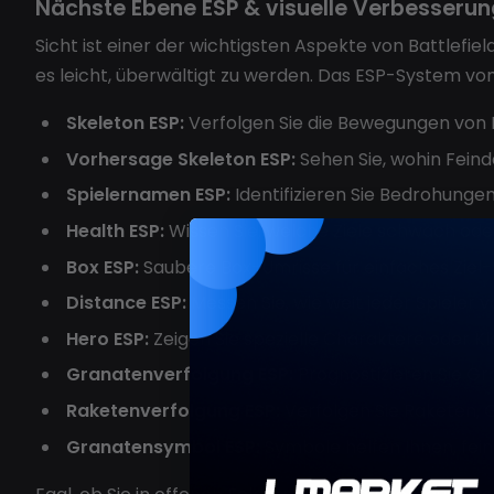
Nächste Ebene ESP & visuelle Verbesseru
Sicht ist einer der wichtigsten Aspekte von Battlefi
es leicht, überwältigt zu werden. Das ESP-System von
Skeleton ESP:
Verfolgen Sie die Bewegungen von 
Vorhersage Skeleton ESP:
Sehen Sie, wohin Feind
Spielernamen ESP:
Identifizieren Sie Bedrohungen
Health ESP:
Wissen Sie, welche Ziele schwach oder
Box ESP:
Saubere Box-Umrisse für einfaches Ziel-
Distance ESP:
Messen Sie, wie weit jeder Spieler vo
Hero ESP:
Zeigen Sie spezielle Charaktere oder Kl
Granatenverfolgung ESP:
Prognostizieren Sie Gr
Raketenverfolgung ESP:
Verfolgen Sie Raketen, G
Granatensymbol ESP:
Symbole helfen Ihnen, fein