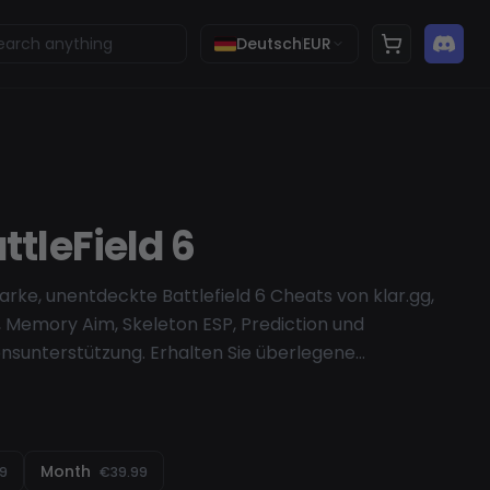
Deutsch
EUR
ttleField 6
arke, unentdeckte Battlefield 6 Cheats von klar.gg,
m, Memory Aim, Skeleton ESP, Prediction und
onsunterstützung. Erhalten Sie überlegene
sstsein und Schutz mit dem enthaltenen HWID
edes Match mit sicheren, leistungsstarken BF6-Tools.
Month
99
€39.99