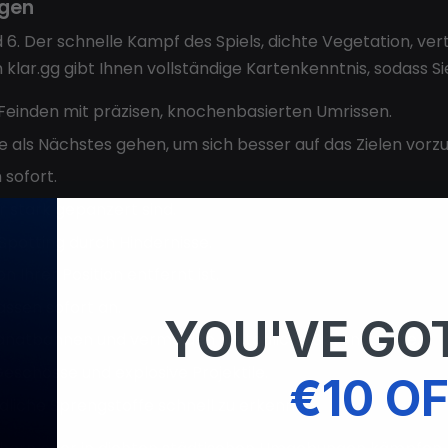
ngen
eld 6. Der schnelle Kampf des Spiels, dichte Vegetation,
 klar.gg gibt Ihnen vollständige Kartenkenntnis, sodass S
Feinden mit präzisen, knochenbasierten Umrissen.
e als Nächstes gehen, um sich besser auf das Zielen vorz
 sofort.
 stark gepanzert sind.
Spotting durch Hindernisse.
n Ihrer Position entfernt ist.
assen sofort an.
YOU'VE GOT
anatbahnen und vermeiden Sie tödliche Sprengstoffe.
eschosse und explosive Projektile.
€10 OF
dliche Sprengstoffe schnell zu erkennen.