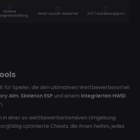
Sichere
Geld-zurück-Garantie
24/7 Kundensupport
ungsabwicklung
Tools
kelt für Spieler, die den ultimativen Wettbewerbsvorteil
ry Aim
,
Skeleton ESP
und einem
integrierten HWID
n.
Um in einer so wettbewerbsintensiven Umgebung
sorgfältig optimierte Cheats, die Ihnen helfen, jedes