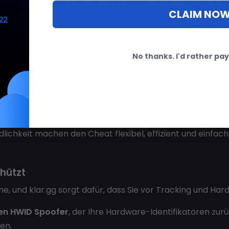
chern oder in dichten städtischen Umgebungen kämpfen, ES
CLAIM NO
dersetzung zu kontrollieren.
ges Spielerlebnis
zliche Funktionen, die Ihr Spielmanagement und Ihre An
No thanks. I'd rather pay 
aste, um das Cheat-Menü sofort zu öffnen/schließen.
Einstellungen in Ihrem Profil.
rzugtes Setup wieder her.
chkeit machen den Cheat flexibel, effizient und einfach 
hützt
 und klar.gg sorgt dafür, dass Sie vor Tracking und Har
ten HWID Spoofer
, der Ihre Hardware-Identifikatoren zurü
en.