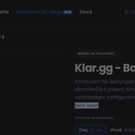
unts
Rainbow Six Siege
Docs
NEW
d 6
WIRD AKTUALISIERT
Klar.gg - Ba
Entdecken Sie leistungsst
einschließlich pSilent Ai
vollständiger Konfigurati
Genauigkeit, Kartenbewu
Mehr lesen
Spoofer. Dominieren Sie j
OPTION AUSWÄHLEN:
Day
Week
€7.99
€19.