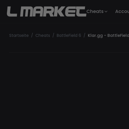
Cheats
Acco
Startseite
/
Cheats
/
BattleField 6
/
Klar.gg - BattleFiel