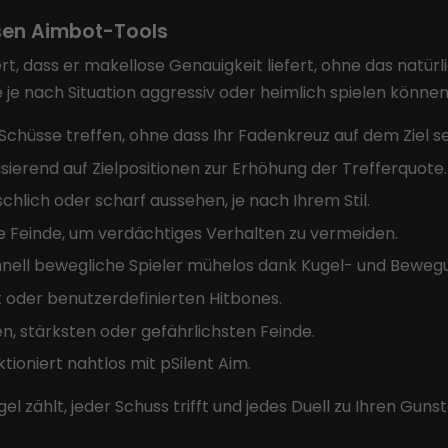
isen Aimbot-Tools
piert, dass er makellose Genauigkeit liefert, ohne das nat
e nach Situation aggressiv oder heimlich spielen können
e Schüsse treffen, ohne dass Ihr Fadenkreuz auf dem Ziel se
ierend auf Zielpositionen zur Erhöhung der Trefferquote.
chlich oder scharf aussehen, je nach Ihrem Stil.
re Feinde, um verdächtiges Verhalten zu vermeiden.
hnell bewegliche Spieler mühelos dank Kugel- und Bewe
 oder benutzerdefinierten Hitbones.
en, stärksten oder gefährlichsten Feinde.
ioniert nahtlos mit pSilent Aim.
l zählt, jeder Schuss trifft und jedes Duell zu Ihren Guns