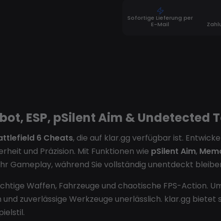
Sofortige Lieferung per
E-Mail
Zahl
mbot, ESP, pSilent Aim & Undetected 
attlefield 6 Cheats
, die auf klar.gg verfügbar ist. Entwic
rheit und Präzision. Mit Funktionen wie
pSilent Aim
,
Memo
 Ihr Gameplay, während Sie vollständig unentdeckt bleibe
mächtige Waffen, Fahrzeuge und chaotische FPS-Action. 
en und zuverlässige Werkzeuge unerlässlich. klar.gg bietet 
elstil.