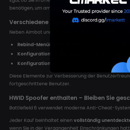
Egal, ob Sie in offenen Feldern, Innenräumen, auf Dä
benötigen, um am Leben zu bleiben und jede Auseinan
Verschiedene Funktionen für ein vollständi
Neben Aimbot und ESP enthält klar.gg mehrere zusät
Rebind-Menüumschaltung:
Verwenden Sie jede T
Konfiguration speichern:
Speichern Sie alle Ihre 
Konfiguration laden:
Stellen Sie schnell Ihr bevo
Diese Elemente zur Verbesserung der Benutzerfreundli
fortgeschrittene Benutzer.
HWID Spoofer enthalten – Bleiben Sie gesc
Battlefield 6 verwendet moderne Anti-Cheat-Systeme,
Jeder Kauf beinhaltet einen
vollständig unentdeck
wenn Sie in der Vergangenheit Einschränkungen hatt