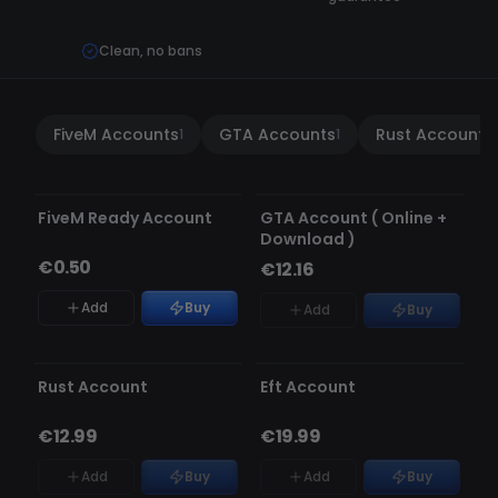
Clean, no bans
FiveM Accounts
GTA Accounts
Rust Accounts
1
1
1
Replacement guarantee
NICHT AUF LAGER
FiveM Ready Account
GTA Account ( Online +
Download )
€0.50
€12.16
Add
Buy
Add
Buy
NICHT AUF LAGER
NICHT AUF LAGER
Rust Account
Eft Account
€12.99
€19.99
Add
Buy
Add
Buy