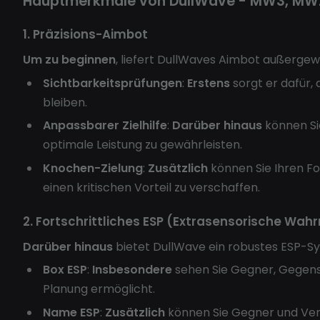
Hauptmerkmale von DullWave - MW3, MW
1. Präzisions-Aimbot
Um zu beginnen
, liefert DullWaves Aimbot außergewö
Sichtbarkeitsprüfungen
:
Erstens
sorgt er dafür,
bleiben.
Anpassbarer Zielhilfe
:
Darüber hinaus
können Sie
optimale Leistung zu gewährleisten.
Knochen-Zielung
:
Zusätzlich
können Sie Ihren F
einen kritischen Vorteil zu verschaffen.
2. Fortschrittliches ESP (Extrasensorische Wa
Darüber hinaus
bietet DullWave ein robustes ESP-Sys
Box ESP
:
Insbesondere
sehen Sie Gegner, Gegens
Planung ermöglicht.
Name ESP
:
Zusätzlich
können Sie Gegner und Verb