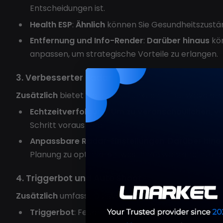
Entscheidungen ist.
Health ESP
:
Ähnlich
können Sie Gesundheitszustä
Entfernung und Info-Render
:
Darüber hinaus
kön
anpassen, um strategische Vorteile zu erlangen.
3. Verbesserter Radar
Zusätzlich
bietet die Radar-Funktion in DullWave ei
Echtzeitverfolgung
:
Um zu veranschaulichen
, v
Schritt voraus sind.
Anpassbare Radar-Einstellungen
:
Darüber hina
Planung zu optimieren, was Ihnen während intensi
4. Triggerbot und Auto Shoot
Zusätzlich
umfasst DullWave fortschrittliche Trigge
Triggerbot
: Feuern Sie automatisch, wenn ein Geg