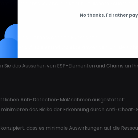
stante Schadensausgabe mit kontinuierlichem Feuern auf
No thanks. I'd rather pay 
rheit mit mehreren wichtigen Funktionen:
d Shader auf Spieler und Objekte anwenden, um sie sich
 Sie das Aussehen von ESP-Elementen und Chams an Ihre
rittlichen Anti-Detection-Maßnahmen ausgestattet:
minimieren das Risiko der Erkennung durch Anti-Cheat
 konzipiert, dass es minimale Auswirkungen auf die Resso