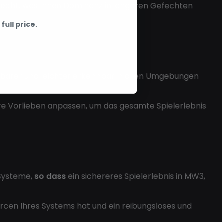
recht, was Ihnen Dominanz in längeren Gefechten
full price.
tbarer und leichter erkennbar in allen Umgebungen
 Vorlieben anpassen, um das gesamte Spielerlebnis
-Systeme,
so dass
ein sichereres Spielerlebnis in MW3,
urcen Ihres Systems hat und ein reibungsloses und