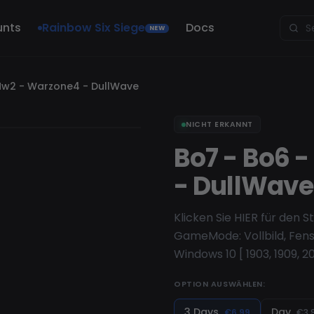
unts
Rainbow Six Siege
Docs
NEW
Mw2 - Warzone4 - DullWave
NICHT ERKANNT
Bo7 - Bo6 
- DullWave
Klicken Sie HIER für den 
GameMode: Vollbild, Fen
Windows 10 [ 1903, 1909, 20
OPTION AUSWÄHLEN:
3 Days
Day
€6.99
€3.