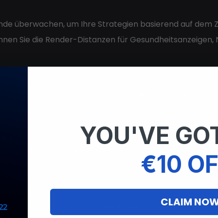
nde überwachen, um Ihre Strategien basierend auf dem
nen Sie die Render-Distanzen für Gesundheitsanzeigen,
ne Echtzeitverfolgung für überlegene Wahrnehmung:
erfolgen Sie die Bewegungen von Gegnern und wichtige St
YOU'VE GOT
us
können Sie die Radar-Einstellungen anpassen, um die S
ver Matches einen klaren Vorteil verschafft.
€10 OF
rbot- und Auto-Shoot-Funktionen:
CLAIM NO
ner in Ihr Fadenkreuz tritt,
dadurch
verbessern Sie Ihre 