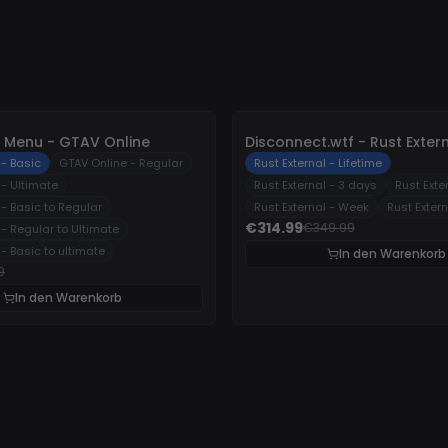
-
10%
 Menu - GTAV Online
Disconnect.wtf - Rust Exter
 - Basic
GTAV Online - Regular
Rust External - Lifetime
- Ultimate
Rust External - 3 days
Rust Exte
- Basic to Regular
Rust External - Week
Rust Exter
€314.99
€349.99
- Regular to Ultimate
- Basic to ultimate
In den Warenkorb
9
In den Warenkorb