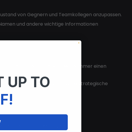
 Zustand von Gegnern und Teamkollegen anzupassen.
 Namen und andere wichtige Informationen
andorte auf der Karte, sodass Sie immer einen
 UP TO
ichtbarkeit zu verbessern und die strategische
F!
W
Reaktionszeit und Genauigkeit.