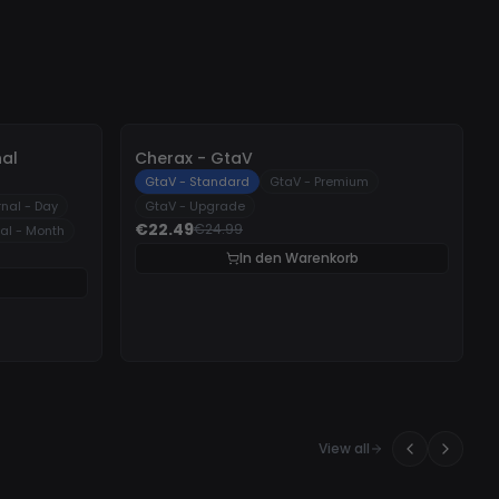
-
10%
nal
Cherax - GtaV
GtaV - Standard
GtaV - Premium
rnal - Day
GtaV - Upgrade
€22.49
€24.99
nal - Month
In den Warenkorb
View all