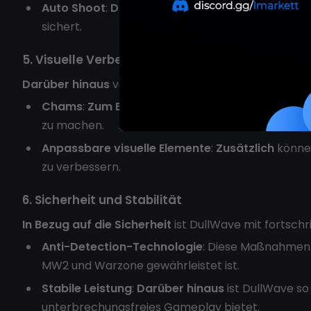
Auto Shoot
:
Darüber hinaus
halten Sie eine kon
sichert.
5. Visuelle Verbesserungen
Darüber hinaus
verbessert DullWave die visuelle Kla
Chams
:
Zum Beispiel
können Sie Farbkonturen un
zu machen.
Anpassbare visuelle Elemente
:
Zusätzlich
können
zu verbessern.
6. Sicherheit und Stabilität
In Bezug auf die Sicherheit
ist DullWave mit fortsch
Anti-Detection-Technologie
: Diese Maßnahmen 
MW2 und Warzone gewährleistet ist.
Stabile Leistung
:
Darüber hinaus
ist DullWave so
unterbrechungsfreies Gameplay bietet.