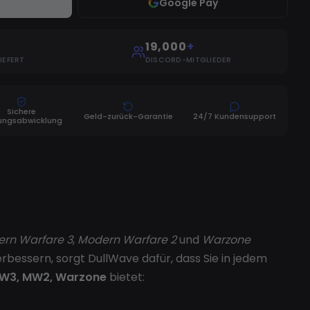
Google Pay
19,000
+
IEFERT
DISCORD-MITGLIEDER
Sichere
Geld-zurück-Garantie
24/7 Kundensupport
ungsabwicklung
rn Warfare 3
,
Modern Warfare 2
und
Warzone
rbessern, sorgt DullWave dafür, dass Sie in jedem
MW3, MW2, Warzone
bietet: