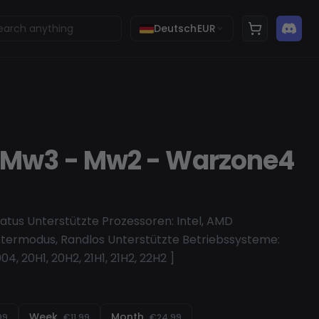
Deutsch
EUR
- Mw3 - Mw2 - Warzone4
Status Unterstützte Prozessoren: Intel, AMD
stermodus, Randlos Unterstützte Betriebssysteme:
04, 20H1, 20H2, 21H1, 21H2, 22H2 ]
Week
Month
99
€11.99
€24.99