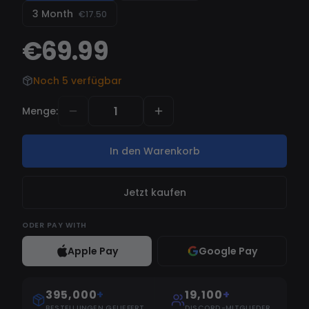
Bloom und vieles mehr. Klicken Sie HIER für
3 Month
€17.50
Funktionen.
€69.99
Noch 5 verfügbar
Menge
:
In den Warenkorb
Jetzt kaufen
ODER
PAY WITH
Apple Pay
Google Pay
395,000
+
19,100
+
BESTELLUNGEN GELIEFERT
DISCORD-MITGLIEDER