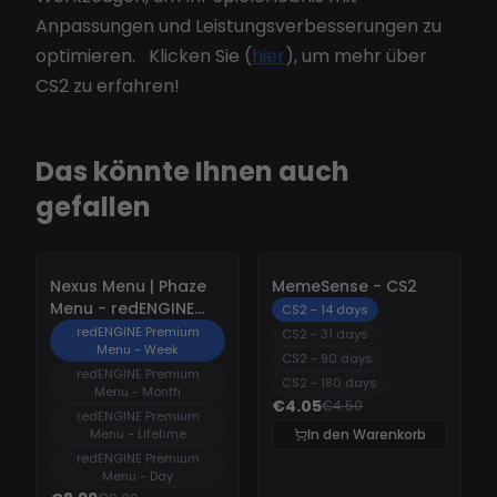
Anpassungen und Leistungsverbesserungen zu
optimieren. Klicken Sie (
hier
), um mehr über
CS2 zu erfahren!
Das könnte Ihnen auch
gefallen
-
10%
-
10%
Nexus Menu | Phaze
MemeSense - CS2
Menu - redENGINE
CS2 - 14 days
Premium Menu
redENGINE Premium
CS2 - 31 days
Menu - Week
CS2 - 90 days
redENGINE Premium
CS2 - 180 days
Menu - Month
€4.05
€4.50
redENGINE Premium
Menu - Lifetime
In den Warenkorb
redENGINE Premium
Menu - Day