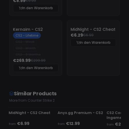
€8.99
€9.99
In den Warenkorb
-
10%
-
10%
Kernaim - CS2
MidNight - CS2 Cheat
€6.29
€6.99
CS2 - Lifetime
CS2 - Week
In den Warenkorb
CS2 - Month
CS2 - 3 Months
€269.99
€299.99
In den Warenkorb
Similar Products
More from Counter Strike 2
UNDETECTED
UNDETECTED
UNDETECTE
MidNight - CS2 Cheat
Anyx.gg Premium - CS2
CS2 Comme
Ingame c
€6.99
€12.99
€2.99
from
from
from