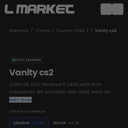
Startseite
/
Cheats
/
Counter Strike 2
/
Vanity cs2
NICHT ERKANNT
Vanity cs2
LESEN SIE DAS: Windows 11 24H2 wird nicht
unterstützt. Wir erstatten kein Geld, wenn Sie
diese Version verwenden und sie nicht
Mehr lesen
funktioniert. Gestalten Sie Ihr Betrugserlebnis
OPTION AUSWÄHLEN:
ganz nach Ihren Wünschen, passen Sie die
Farben so an, wie Sie sie mögen, ändern Sie den
Lifetime
Month
€69.99
€6.99