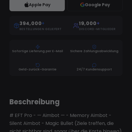
Apple Pay
Google Pay
394,000
+
19,000
+
BESTELLUNGEN GELIEFERT
DISCORD-MITGLIEDER
Sofortige Lieferung per E-Mail
Sichere Zahlungsabwicklung
Geld-zurück-Garantie
24/7 Kundensupport
Beschreibung
# EFT Pro - — Aimbot — - Memory Aimbot -
Silent Aimbot - Magic Bullet (Ziele treffen, die
nicht sichtbar sind, sogar über die Karte hinweg)