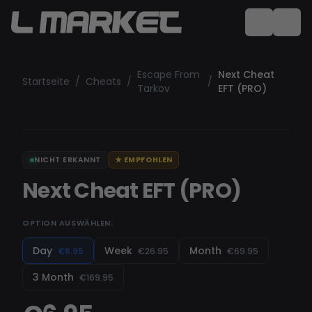
Escape From
Next Cheat
Startseite
/
Cheats
/
/
Tarkov
EFT (PRO)
NICHT ERKANNT
★
EMPFOHLEN
Next Cheat EFT (PRO)
OPTION AUSWÄHLEN:
Day
Week
Month
€6.95
€26.95
€69.95
3 Month
€169.95