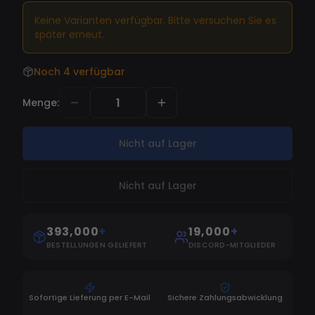
market! This cheat will help you to climb the
Keine Varianten verfügbar. Bitte versuchen Sie es
ranked ladder in no time. With the ESP (wall
später erneut.
hack) you can ambush enemies and make the
perfect plays. The Aimbot can be easily
Noch 4 verfügbar
configured for legit or rage play, your choice. Try
Menge
:
it out and see for yourself, you will love our OW2
cheat!
Nicht auf Lager
Nicht auf Lager
393,000
+
19,000
+
BESTELLUNGEN GELIEFERT
DISCORD-MITGLIEDER
Sofortige Lieferung per E-Mail
Sichere Zahlungsabwicklung