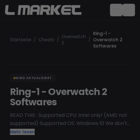
Ring-1 -
Overwatch
Startseite
/
Cheats
/
/
Overwatch 2
2
Softwares
WIRD AKTUALISIERT
Ring-1 - Overwatch 2
Softwares
READ THIS : Supported CPU: Intel only! (AMD not
supported) Supported OS: Windows 10 We don't
recommend Win11 Check status here Probably
Mehr lesen
the only undetected Overwatch 2 cheat on the