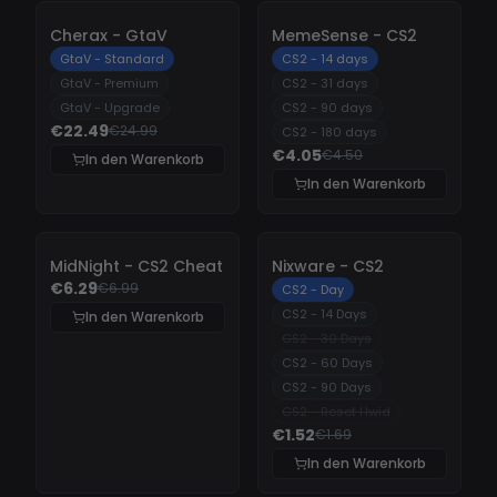
-
10%
-
10%
Cherax - GtaV
MemeSense - CS2
GtaV - Standard
CS2 - 14 days
GtaV - Premium
CS2 - 31 days
GtaV - Upgrade
CS2 - 90 days
€22.49
€24.99
CS2 - 180 days
€4.05
€4.50
In den Warenkorb
In den Warenkorb
-
10%
-
10%
MidNight - CS2 Cheat
Nixware - CS2
€6.29
€6.99
CS2 - Day
CS2 - 14 Days
In den Warenkorb
CS2 - 30 Days
CS2 - 60 Days
CS2 - 90 Days
CS2 - Reset Hwid
€1.52
€1.69
In den Warenkorb