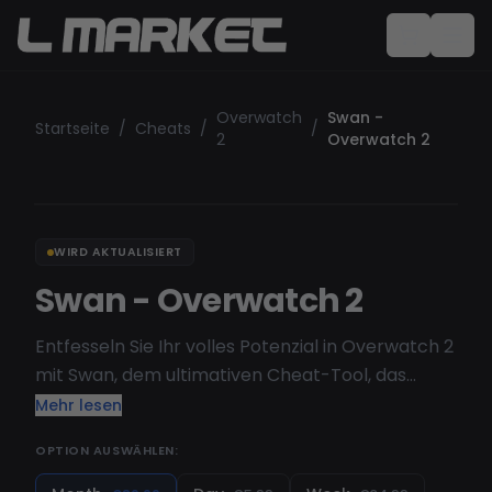
Overwatch
Swan -
Startseite
/
Cheats
/
/
2
Overwatch 2
WIRD AKTUALISIERT
Swan - Overwatch 2
Entfesseln Sie Ihr volles Potenzial in Overwatch 2
mit Swan, dem ultimativen Cheat-Tool, das
erstklassige Aimbots, ESP und heldenspezifische
Mehr lesen
Verbesserungen für ein makelloses Spielerlebnis
OPTION AUSWÄHLEN:
bietet.