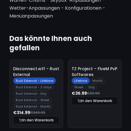
Waffen-Chams - Skybox-Anpassungen -
Wetter-Anpassungen - Konfigurationen -
Menüanpassungen
Das könnte Ihnen auch
gefallen
-
10%
-
10%
Disconnect.wtf - Rust
TZ Project – FiveM PvP
External
Softwares
Rust External - Lifetime
Lifetime
Month
Rust External - 3 days
Week
Day
€35.99
€39.99
Rust External - Day
Rust External - Week
In den Warenkorb
Rust External - Month
€314.99
€349.99
In den Warenkorb