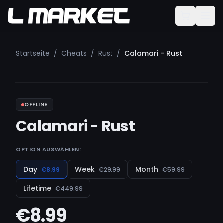
Startseite
/
Cheats
/
Rust
/
Calamari - Rust
OFFLINE
Calamari - Rust
OPTION AUSWÄHLEN:
Day
Week
Month
€8.99
€29.99
€59.99
Lifetime
€449.99
€8.99