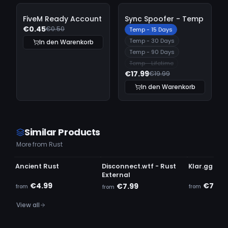
-
10%
-
10%
FiveM Ready Account
Sync Spoofer - Temp
€0.45
€0.50
Temp - 15 Days
Temp - 30 Days
In den Warenkorb
Temp - 90 Days
Temp - Lifetime
€17.99
€19.99
In den Warenkorb
Similar Products
More from Rust
UNDETECTED
UNDETECTED
UNDETECTE
Ancient Rust
Disconnect.wtf - Rust
Klar.gg - R
External
€4.99
€7.99
€7.99
from
from
from
View all