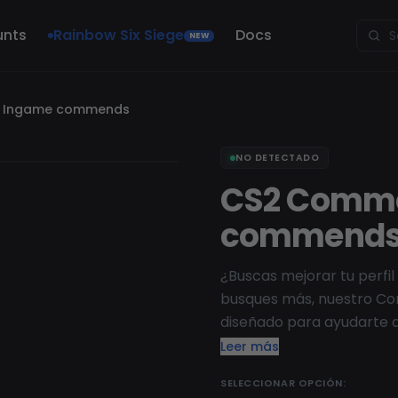
unts
Rainbow Six Siege
Docs
NEW
 Ingame commends
NO DETECTADO
CS2 Comme
commend
¿Buscas mejorar tu perfil
busques más, nuestro Co
diseñado para ayudarte 
reconocimientos por tu c
Leer más
amigable, servicial y un b
SELECCIONAR OPCIÓN:
recibir reconocimientos d