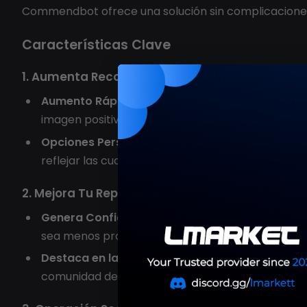
Commendbot ofrece una solución sin complicacione
Características Clave
1. Aumenta Reconocimientos al Instante
Aumento Rápido
: CS2 Commendbot te permite au
imagen positiva dentro de la comunidad de
Count
Opciones Personalizables
: Elige el tipo de rec
reflejar las cualidades que más valoras.
2. Mejora Tu Reputación
Genera Confianza
: Un perfil con numerosos re
sea menos probable que otros te reporten, espec
Destaca en la Comunidad
: Con un alto conteo 
comunidad de CS2.