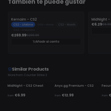
También te puede gustar
-
10%
-
10%
Kernaim - CS2
MidNight -
€6.29
€6.9
CS2 - Lifetime
CS2 - Week
CS2 - Month
CS2 - 3 Months
€269.99
€299.99
Añadir al carrito
Similar Products
More from Counter Strike 2
UNDETECTED
UNDETECTED
UND
MidNight - CS2 Cheat
Anyx.gg Premium - CS2
Fecur
€6.99
€12.99
from
from
from