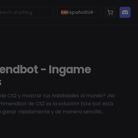
Español
EUR
ndbot - Ingame
s
 de CS2 y mostrar tus habilidades al mundo? ¡No
mmendbot de CS2 es la solución! Este bot está
a ganar rápidamente y de manera sencilla
omportamiento en el juego, incluyendo ser
uen líder. Con solo unos pocos clics, puedes dar y
e otros jugadores, mejorando tu perfil y reputación