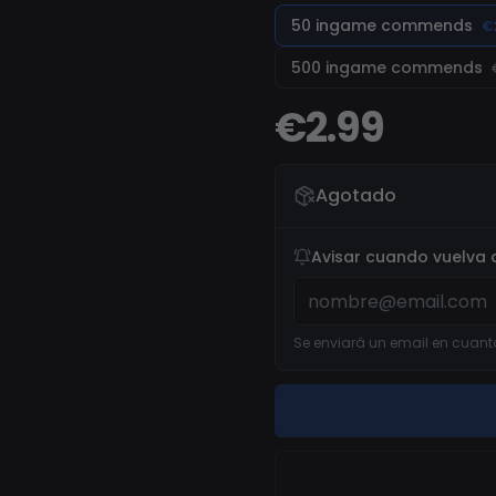
en la comunidad de CS2.
50 ingame commends
€
500 ingame commends
€2.99
Agotado
Avisar cuando vuelva a
Se enviará un email en cuanto