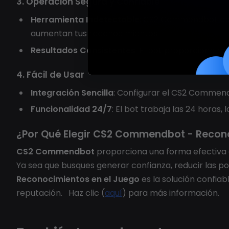
3. Operación Segura y Confiable
Herramienta Indetectable
: CS2 Commendbot ope
aumentan tus reconocimientos.
Resultados Consistentes
: El bot proporciona re
4. Fácil de Usar
Integración Sencilla
: Configurar el CS2 Commend
Funcionalidad 24/7
: El bot trabaja las 24 horas,
¿Por Qué Elegir CS2 Commendbot - Recon
CS2 Commendbot
proporciona una forma efectiva d
Ya sea que busques generar confianza, reducir las p
Reconocimientos en el Juego
es la solución confiabl
reputación. Haz clic (
aquí
) para más información.