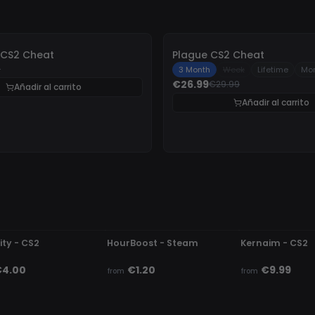
-
10%
 CS2 Cheat
Plague CS2 Cheat
9
3 Month
Week
Lifetime
Mo
€26.99
€29.99
Añadir al carrito
Añadir al carrito
ETECTED
UNDETECTED
UNDETECTED
ity - CS2
HourBoost - Steam
Kernaim - CS2
€4.00
€1.20
€9.99
from
from