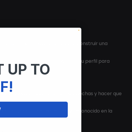
perfil. Esta mejora te ayuda a construir una
po, liderazgo o amabilidad. Adapta tu perfil para
 UP TO
F!
. Esto puede ayudar a reducir sospechas y hacer que
W
e en un jugador más respetado y reconocido en la