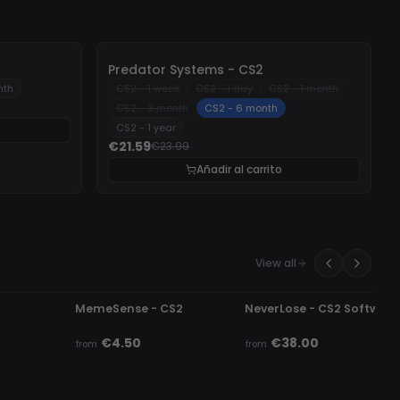
-
10%
Predator Systems - CS2
nth
CS2 - 1 week
CS2 - 1 day
CS2 - 1 month
CS2 - 3 month
CS2 - 6 month
CS2 - 1 year
€21.59
€23.99
Añadir al carrito
View all
UNDETECTED
UNDETECTED
MemeSense - CS2
NeverLose - CS2 Software
€4.50
€38.00
from
from