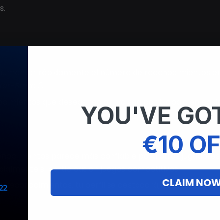
s.
mentar rápidamente el número de reconocimientos en tu 
er-Strike 2
.
onocimientos que deseas recibir, ya sea por trabajo en equi
YOU'VE GOT
€10 OF
conocimientos parece más confiable para otros jugadores
ialmente si participas en juegos competitivos.
CLAIM NO
de reconocimientos, tu perfil se destacará, convirtiéndot