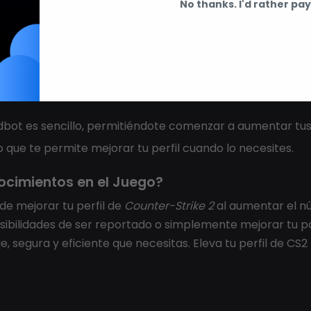
No thanks. I'd rather pay 
ra de manera que minimiza el riesgo de detección, as
sultados fiables y consistentes, añadiendo reconocimiento
bot es sencillo, permitiéndote comenzar a aumentar tu
 lo que te permite mejorar tu perfil cuando lo necesites.
ocimientos en el Juego?
e mejorar tu perfil de
Counter-Strike 2
al aumentar el nú
osibilidades de ser reportado o simplemente mejorar tu p
e, segura y eficiente que necesitas. Eleva tu perfil de CS2