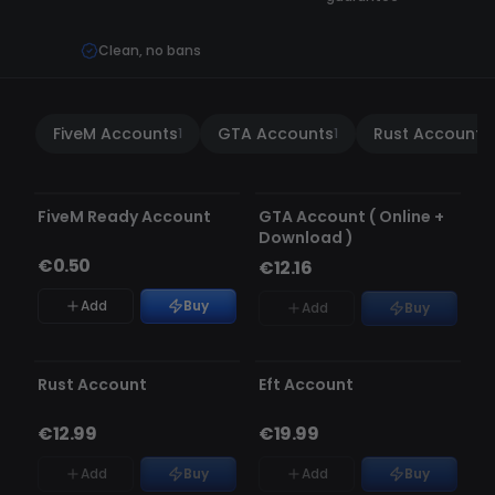
Clean, no bans
FiveM Accounts
GTA Accounts
Rust Accounts
1
1
1
Replacement guarantee
AGOTADO
FiveM Ready Account
GTA Account ( Online +
Download )
€0.50
€12.16
Add
Buy
Add
Buy
AGOTADO
AGOTADO
Rust Account
Eft Account
€12.99
€19.99
Add
Buy
Add
Buy