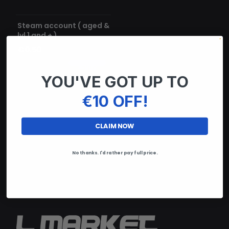
AGOTADO
Steam account ( aged &
lvl 1 and + )
€0.50
Add
Buy
YOU'VE GOT UP TO
€10 OFF!
CLAIM NOW
No thanks. I'd rather pay full price.