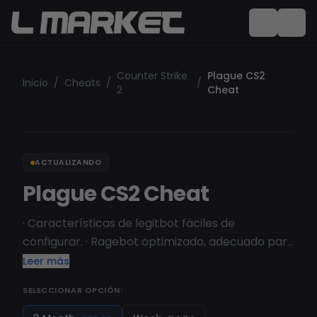
Counter Strike
Plague CS2
Inicio
/
Cheats
/
/
2
Cheat
ACTUALIZANDO
Plague CS2 Cheat
· Características de legitbot fáciles de
configurar. · Ragebot optimizado, adecuado para
cualquier tipo de partida. · Visuales
Leer más
personalizables, chams y ESP del mundo. ·
SELECCIONAR OPCIÓN:
Funciones diversas útiles. · No detectado por
VAC. · Configuraciones fáciles de compartir y