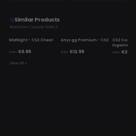
Similar Products
More from Counter Strike 2
UNDETECTED
UNDETECTED
UNDETECTE
MidNight - CS2 Cheat
Anyx.gg Premium - CS2
CS2 Comme
Ingame c
€6.99
€12.99
€2.99
from
from
from
View all