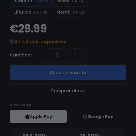
3 Month
Week
€29.99
€4.74
usar.
Lifetime
Month
€67.99
€14.24
€29.99
4 unidades disponibles
Cantidad
:
Añadir al carrito
Comprar ahora
O
PAY WITH
Apple Pay
Google Pay
394,000
+
19,000
+