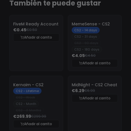
También te puede gustar
-
10%
-
10%
FiveM Ready Account
MemeSense - CS2
€0.45
€0.50
CS2 - 14 days
CS2 - 31 days
Añadir al carrito
CS2 - 90 days
CS2 - 180 days
€4.05
€4.50
Añadir al carrito
-
10%
-
10%
Kernaim - CS2
MidNight - CS2 Cheat
€6.29
€6.99
CS2 - Lifetime
CS2 - Week
Añadir al carrito
CS2 - Month
CS2 - 3 Months
€269.99
€299.99
Añadir al carrito