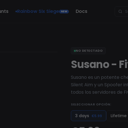
unts
Rainbow Six Siege
Docs
NEW
NO DETECTADO
Susano - 
Susano es un potente chea
Silent Aim y un Spoofer i
todos los servidores de F
SELECCIONAR OPCIÓN:
3 days
Lifetime
€5.99