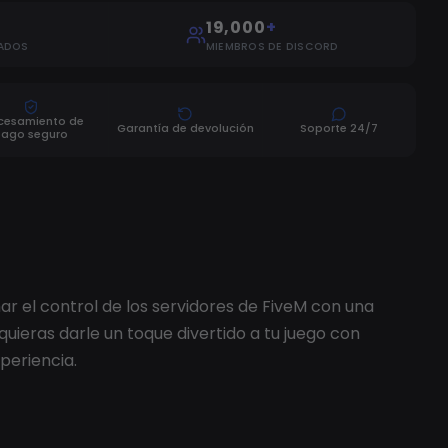
19,000
+
ADOS
MIEMBROS DE DISCORD
cesamiento de
Garantía de devolución
Soporte 24/7
pago seguro
 el control de los servidores de FiveM con una
quieras darle un toque divertido a tu juego con
periencia.