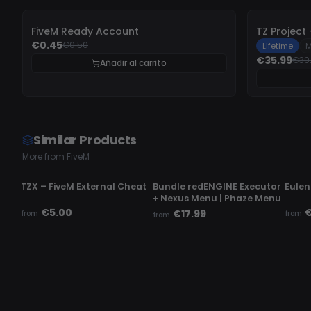
-
10%
-
10%
FiveM Ready Account
€0.45
€0.50
Lifetime
M
€35.99
€39
Añadir al carrito
Similar Products
More from FiveM
UNDETECTED
UNDETECTED
UND
TZX – FiveM External Cheat
Bundle redENGINE Executor
Eulen
+ Nexus Menu | Phaze Menu
€5.00
€
€17.99
from
from
from