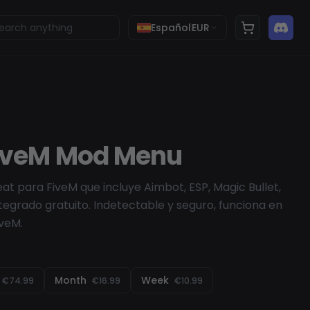
Español
EUR
FiveM Mod Menu
t para FiveM que incluye Aimbot, ESP, Magic Bullet,
ntegrado gratuito. Indetectable y seguro, funciona en
iveM.
Month
Week
€74.99
€16.99
€10.99