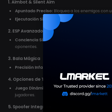
1. Aimbot & Silent Aim
Apuntado Preciso:
Bloquea a los enemigos con u
Ejecutación Silenciosa:
Benefíciate de capacidad
2. ESP Avanzado (Wallhack)
Conciencia Situacional Completa:
Detecta sin e
oponentes.
3. Bala Mágica
Precisión Infalible:
Acierta a los objetivos inclu
4. Opciones de Trolling
Juego Dinámico:
Disfruta de una variedad de car
jugadores.
5. Spoofer Integrado