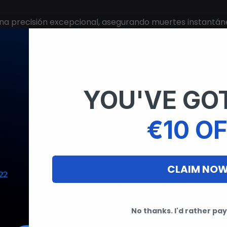
na precisión excepcional, asegurando muertes instantán
es de apuntado silencioso que mantienen tus acciones di
sfuerzo a enemigos, NPCs y objetos a través de las par
YOU'VE GOT
€10 OF
so cuando no están directamente en tu punto de mira, ase
CLAIM NO
acterísticas divertidas como generar objetos, teletransp
No thanks. I'd rather pay 