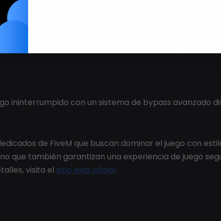
un spoofer integrado que ayuda a evitar la detección, in
sea que estés en servidores RP, PVP o modificados, Sus
ego ininterrumpido con un sistema de bypass avanzado dis
dicados de FiveM que buscan dominar el juego con estilo 
sino que también garantizan una experiencia de juego segu
alles, visita el
sitio web oficial
.