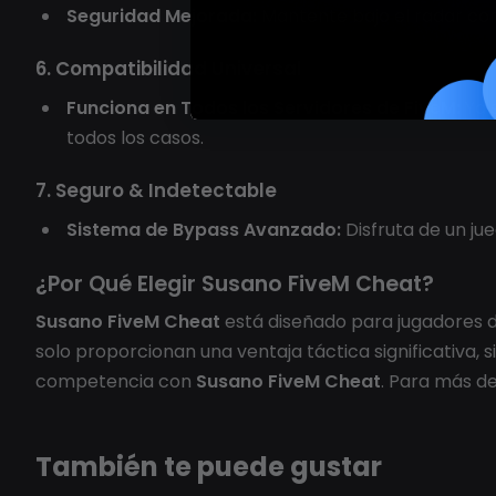
Seguridad Mejorada:
Mantente bajo el radar con 
6. Compatibilidad Universal
Funciona en Todos los Servidores de FiveM:
Ya 
todos los casos.
7. Seguro & Indetectable
Sistema de Bypass Avanzado:
Disfruta de un ju
¿Por Qué Elegir Susano FiveM Cheat?
Susano FiveM Cheat
está diseñado para jugadores de
solo proporcionan una ventaja táctica significativa, 
competencia con
Susano FiveM Cheat
. Para más det
También te puede gustar