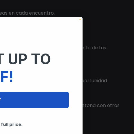
eas en cada encuentro.
scretas y efectivas.
edes para mantenerte un paso adelante de tus
 UP TO
F!
gurando que no se pierda ninguna oportunidad.
W
ortarte o interferir de manera juguetona con otros
full price.