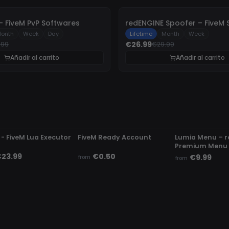
-
10%
TZ Project – FiveM PvP Softwares
redENGINE Spoofer – FiveM 
onth
Week
Day
Lifetime
Month
Week
€26.99
.99
€29.99
Añadir al carrito
Añadir al carrito
ETECTED
UNDETECTED
UNDETECTED
 - FiveM Lua Executor
FiveM Ready Account
Lumia Menu – 
Premium Menu
23.99
€0.50
€9.99
from
from