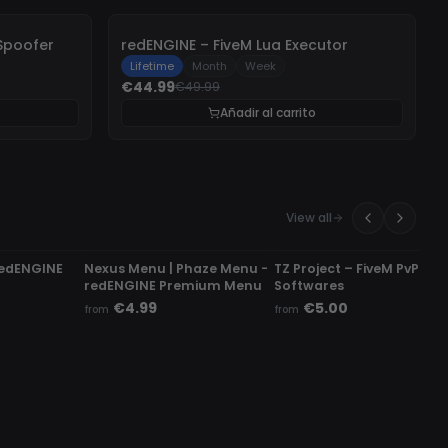
-
10%
Spoofer
redENGINE – FiveM Lua Executor
Lifetime
Month
Week
€44.99
€49.99
Añadir al carrito
View all
UNDETECTED
UNDETECTED
redENGINE
Nexus Menu | Phaze Menu -
TZ Project – FiveM PvP
redENGINE Premium Menu
Softwares
€4.99
€5.00
from
from