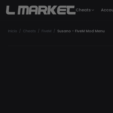
Cheats
Acco
Inicio
/
Cheats
/
FiveM
/
Susano - FiveM Mod Menu