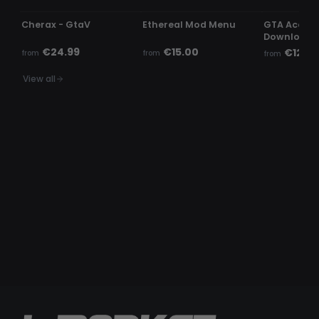
Cherax - GtaV
Ethereal Mod Menu
GTA Account
Download )
€24.99
€15.00
€12.16
from
from
from
View all