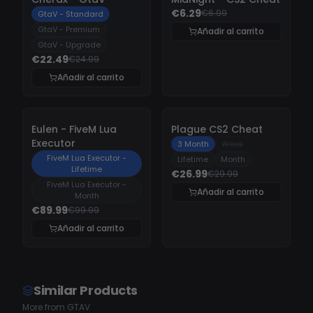
€6.29
€6.99
GtaV - Standard
GtaV - Premium
Añadir al carrito
GtaV - Upgrade
€22.49
€24.99
Añadir al carrito
-
10%
-
10%
Eulen - FiveM Lua
Plague CS2 Cheat
Executor
3 Month
Week
FiveM Lua Executor -
Lifetime
Month
Lifetime
€26.99
€29.99
FiveM Lua Executor -
Añadir al carrito
Month
€89.99
€99.99
Añadir al carrito
Similar Products
More from GTAV
UNDETECTED
UNDETECTED
UNDETECTE