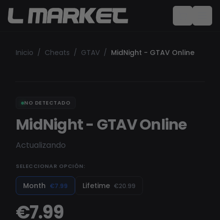
Inicio
/
Cheats
/
GTAV
/
MidNight - GTAV Online
NO DETECTADO
MidNight - GTAV Online
Actualizando
SELECCIONAR OPCIÓN:
Month
Lifetime
€7.99
€20.99
€7.99