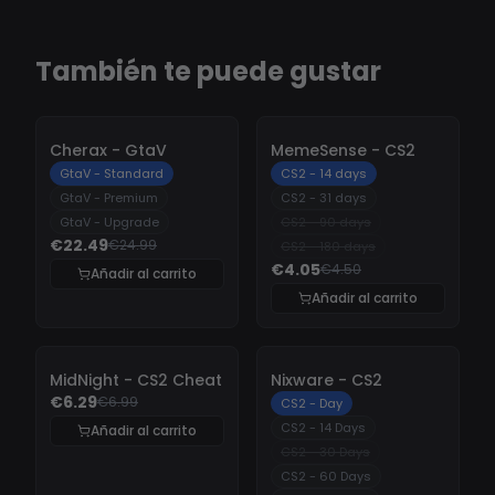
También te puede gustar
-
10%
-
10%
Cherax - GtaV
MemeSense - CS2
GtaV - Standard
CS2 - 14 days
GtaV - Premium
CS2 - 31 days
GtaV - Upgrade
CS2 - 90 days
€22.49
€24.99
CS2 - 180 days
€4.05
€4.50
Añadir al carrito
Añadir al carrito
-
10%
-
10%
MidNight - CS2 Cheat
Nixware - CS2
€6.29
€6.99
CS2 - Day
CS2 - 14 Days
Añadir al carrito
CS2 - 30 Days
CS2 - 60 Days