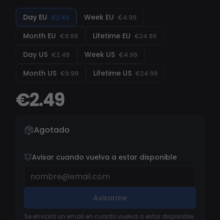
completa! Red Dead Redemption Online SO:
Windows 10/11 Virtual PC/ Cloud PC No Soporta
Day EU
Week EU
€2.49
€4.99
Lista Completa de opciones AQUÍ
Month EU
Lifetime EU
€9.99
€24.99
Day US
Week US
€2.49
€4.99
Month US
Lifetime US
€9.99
€24.99
€2.49
Agotado
Avisar cuando vuelva a estar disponible
Avisarme
Se enviará un email en cuanto vuelva a estar disponible.