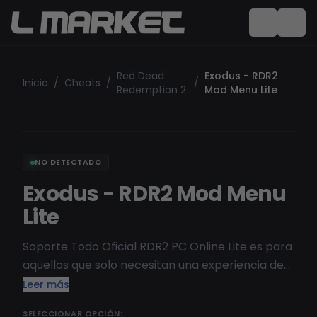
Red Dead
Exodus - RDR2
Inicio
/
Cheats
/
/
Redemption 2
Mod Menu Lite
NO DETECTADO
Exodus - RDR2 Mod Menu
Lite
Soporte Todo Oficial RDR2 PC Online Lite es para
aquellos que solo necesitan una experiencia de
modding muy mínima (sin recuperación de oro,
Leer más
dinero, etc.). ¡Recomendamos la versión
SELECCIONAR OPCIÓN: