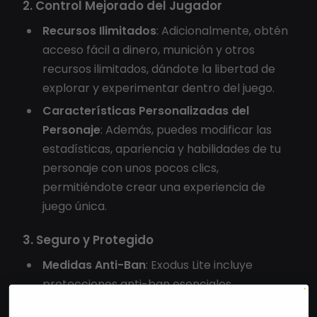
2. Control Mejorado del Jugador
Recursos Ilimitados
: Adicionalmente, obtén
acceso fácil a dinero, munición y otros
recursos ilimitados, dándote la libertad de
explorar y experimentar dentro del juego.
Características Personalizadas del
Personaje
: Además, puedes modificar las
estadísticas, apariencia y habilidades de tu
personaje con unos pocos clics,
permitiéndote crear una experiencia de
juego única.
3. Seguro y Protegido
Medidas Anti-Ban
: Exodus Lite incluye
protecciones anti-ban esenciales,
ayudándote a evitar la detección mientras