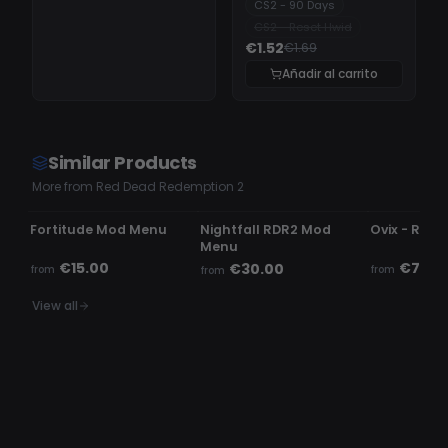
CS2 - 90 Days
CS2 - Reset Hwid
€1.52
€1.69
Añadir al carrito
Similar Products
More from Red Dead Redemption 2
UNDETECTED
UNDETECTED
UNDETECTE
Fortitude Mod Menu
Nightfall RDR2 Mod
Ovix - RDR
Menu
€15.00
€7.99
€30.00
from
from
from
View all