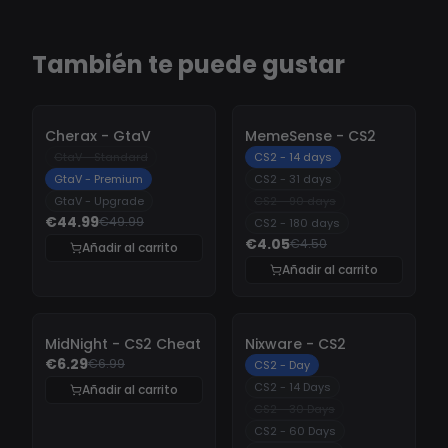
También te puede gustar
-
10%
-
10%
Cherax - GtaV
MemeSense - CS2
GtaV - Standard
CS2 - 14 days
GtaV - Premium
CS2 - 31 days
GtaV - Upgrade
CS2 - 90 days
€44.99
€49.99
CS2 - 180 days
€4.05
€4.50
Añadir al carrito
Añadir al carrito
-
10%
-
10%
MidNight - CS2 Cheat
Nixware - CS2
€6.29
€6.99
CS2 - Day
CS2 - 14 Days
Añadir al carrito
CS2 - 30 Days
CS2 - 60 Days