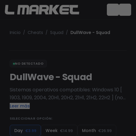
Inicio
/
Cheats
/
Squad
/
DullWave - Squad
NO DETECTADO
DullWave - Squad
Sistemas operativos compatibles: Windows 10 [
1903, 1909, 2004, 20H1, 20H2, 21H1, 21H2, 22H2 ] (no
reembolsaremos si compras pero no tienes
Leer más
ninguna de estas versiones)
SELECCIONAR OPCIÓN:
Day
Week
Month
€3.99
€14.99
€26.99