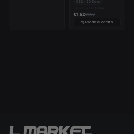
CS2 - 90 Days
CS2 - Reset Hwid
€1.52
€1.69
Añadir al carrito