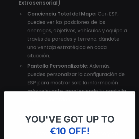
Extrasensorial)
Conciencia Total del Mapa
: Con ESP,
puedes ver las posiciones de los
enemigos, objetivos, vehículos y equipo a
través de paredes y terreno, dándote
una ventaja estratégica en cada
situación.
Pantalla Personalizable
: Además,
puedes personalizar la configuración de
ESP para mostrar solo la información
más relevante, manteniendo tu pantalla
libre de desorden innecesario.
3. Sin Retroceso y Sin Dispersión
YOU'VE GOT UP TO
Control Perfecto del Disparo
: Las
€10 OFF!
características de sin retroceso y sin