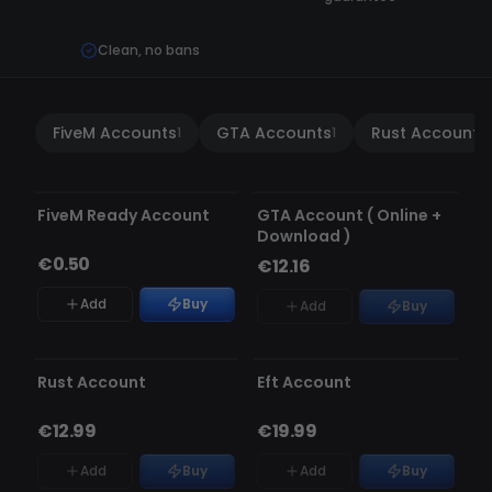
Clean, no bans
FiveM Accounts
GTA Accounts
Rust Accounts
1
1
1
Replacement guarantee
RUPTURE DE STOCK
FiveM Ready Account
GTA Account ( Online +
Download )
€0.50
€12.16
Add
Buy
Add
Buy
RUPTURE DE STOCK
RUPTURE DE STOCK
Rust Account
Eft Account
€12.99
€19.99
Add
Buy
Add
Buy