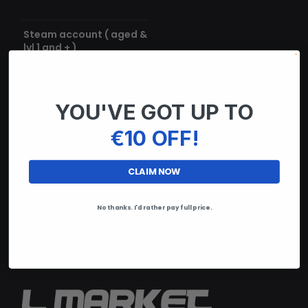
RUPTURE DE STOCK
Steam account ( aged &
lvl 1 and + )
€0.50
Add
Buy
YOU'VE GOT UP TO
€10 OFF!
CLAIM NOW
No thanks. I'd rather pay full price.