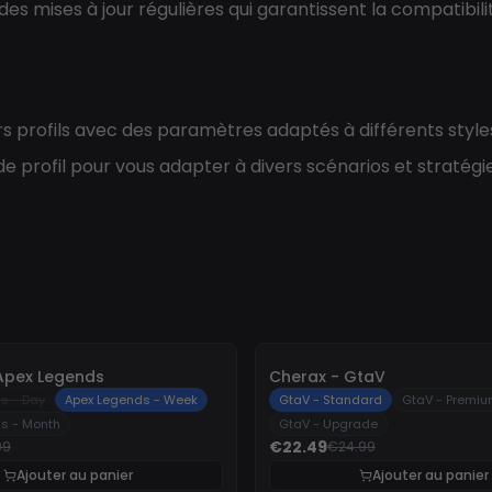
des mises à jour régulières qui garantissent la compatibil
rs profils avec des paramètres adaptés à différents style
 profil pour vous adapter à divers scénarios et stratégie
-
10%
 Apex Legends
Cherax - GtaV
s - Day
Apex Legends - Week
GtaV - Standard
GtaV - Premi
s - Month
GtaV - Upgrade
€22.49
99
€24.99
Ajouter au panier
Ajouter au panier