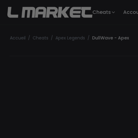
Cheats
Acco
Accueil
/
Cheats
/
Apex Legends
/
DullWave - Apex