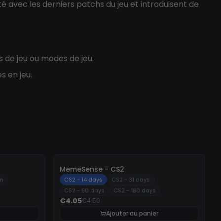
ité avec les derniers patchs du jeu et introduisent de
s de jeu ou modes de jeu.
s en jeu.
-
10%
MemeSense - CS2
um
CS2 - 14 days
CS2 - 31 days
CS2 - 90 days
CS2 - 180 days
€4.05
€4.50
Ajouter au panier