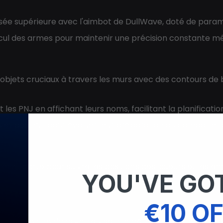
sée supérieure avec l'aimbot de DullWave, doté de paramèt
cul des armes pour maintenir une précision constante mêm
les objets cruciaux à travers les murs avec des contours d
t les PNJ en affichant leurs noms, facilitant la planificatio
res et des PNJ pour évaluer leur préparation au combat et
 la mini-carte pour suivre les positions des joueurs et le
YOU'VE GOT
€10 OF
ennemi entre dans votre viseur, améliorant vos temps de 