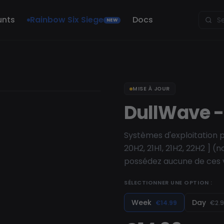
unts
Rainbow Six Siege
Docs
NEW
MISE À JOUR
DullWave -
Systèmes d'exploitation pr
20H2, 21H1, 21H2, 22H2 ] 
possédez aucune de ces 
SÉLECTIONNER UNE OPTION :
Week
Day
€14.99
€2.