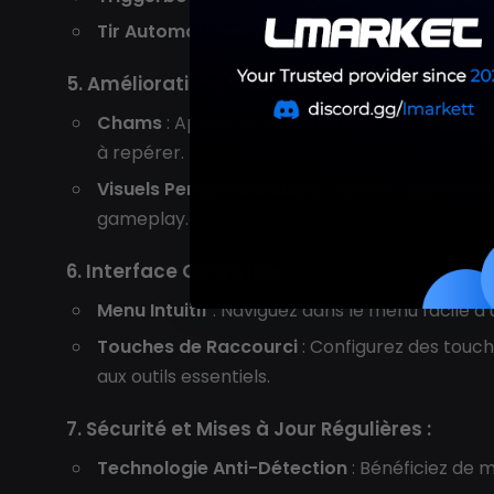
Tir Automatique
: Activez le tir continu pou
5. Améliorations Visuelles :
Chams
: Appliquez des effets visuels tels que
à repérer.
Visuels Personnalisables
: Ajustez l'apparenc
gameplay.
6. Interface Conviviale :
Menu Intuitif
: Naviguez dans le menu facile à
Touches de Raccourci
: Configurez des touch
aux outils essentiels.
7. Sécurité et Mises à Jour Régulières :
Technologie Anti-Détection
: Bénéficiez de 