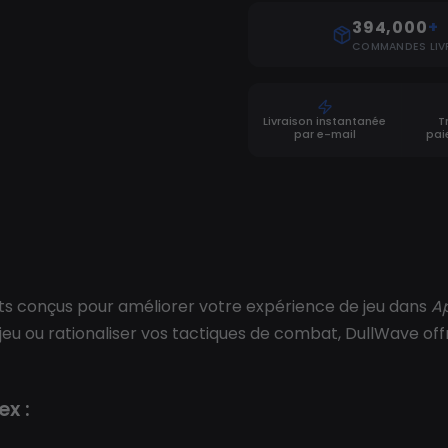
394,000
+
COMMANDES LIV
Livraison instantanée
T
par e-mail
pai
ants conçus pour améliorer votre expérience de jeu dans
A
 jeu ou rationaliser vos tactiques de combat, DullWave off
ex :