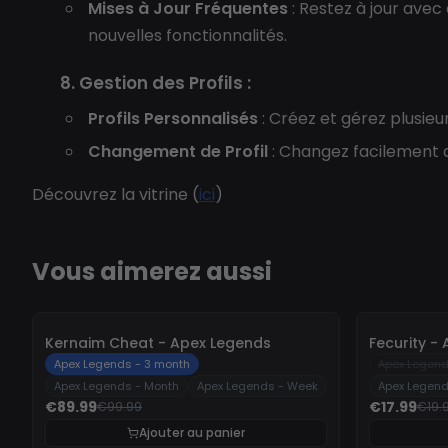
Mises à Jour Fréquentes
: Restez à jour avec 
nouvelles fonctionnalités.
8. Gestion des Profils :
Profils Personnalisés
: Créez et gérez plusieu
Changement de Profil
: Changez facilement de
Découvrez la vitrine (
ici
)
Vous aimerez aussi
-
10%
-
10%
Kernaim Cheat - Apex Legends
Fecurity -
Apex Legends - 3 month
Apex Legend
Apex Legends - Month
Apex Legends - Week
Apex Legend
€89.99
€17.99
€99.99
€19.
Ajouter au panier