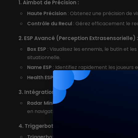
1. Aimbot de Précision :
Haute Précision
: Obtenez une précision de vi
Contrôle du Recul
: Gérez efficacement le re
2. ESP Avancé (Perception Extrasensorielle) :
Box ESP
: Visualisez les ennemis, le butin et 
situationnelle.
Name ESP
: Identifiez rapidement les joueurs e
Health ESP
: Surveillez la santé des adversai
3. Intégration du Radar et de la Mini-Map :
Radar Mini-Map
: Utilisez un radar intégré à
en navigation et en engagement.
4. Triggerbot et Tir Automatique :
Triggerbot
: Tire automatiquement lorsqu'un 