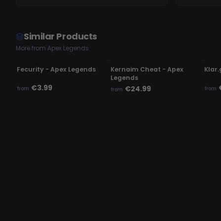
Similar Products
More from Apex Legends
UNDETECTED
UPDATING
UN
Fecurity - Apex Legends
Kernaim Cheat - Apex
Klar.
Legends
€3.99
€24.99
from
from
from