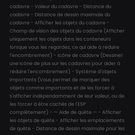
cadavre - Valeur du cadavre - Distance du
cadavre - Distance de dessin maximale du
cadavre - Afficher les objets du cadavre -
Champ de vision des objets du cadavre (Afficher
uniquement les objets dans les conteneurs
lorsque vous les regardez, ce qui aide à réduire
l'encombrement) - Icône de cadavre (Dessiner
une icône de plus sur les cadavres pour aider à
réduire l'encombrement) - Système d'objets
importants (Vous permet de marquer des
objets comme importants et de les forcer à
s'afficher indépendamment de leur valeur, ou de
les forcer à être cachés de l'ESP
complètement) - — Aide de quête — - Afficher
les objets de quête - Afficher les emplacements
de quête - Distance de dessin maximale pour les