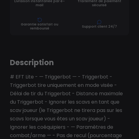
Livraison instantanée par e-
Traitement de paiement
mail
sécurisé
Garantie satisfait ou
Support client 24/7
remboursé
Description
# EFT Lite - — Triggerbot — - Triggerbot -
Triggerbot tire uniquement en mode visée -
Délai de tir du Triggerbot - Distance maximale
du Triggerbot - Ignorer les scavs en tant que
scav joueur (le Triggerbot ne tirera pas sur les
scavs lorsque vous êtes un scav joueur) -
Ignorer les coéquipiers - — Paramètres de
combat/arme — - Pas de recul (pourcentage