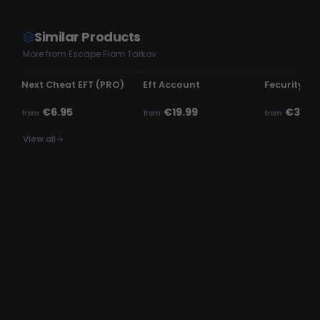
Similar Products
More from Escape From Tarkov
UNDETECTED
UNDETECTED
UNDETECTE
Next Cheat EFT (PRO)
Eft Account
Fecurity - E
€6.95
€19.99
€3.99
from
from
from
View all