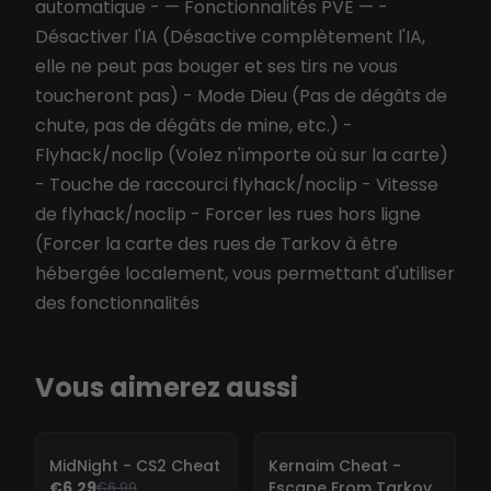
automatique - — Fonctionnalités PVE — -
Désactiver l'IA (Désactive complètement l'IA,
elle ne peut pas bouger et ses tirs ne vous
toucheront pas) - Mode Dieu (Pas de dégâts de
chute, pas de dégâts de mine, etc.) -
Flyhack/noclip (Volez n'importe où sur la carte)
- Touche de raccourci flyhack/noclip - Vitesse
de flyhack/noclip - Forcer les rues hors ligne
(Forcer la carte des rues de Tarkov à être
hébergée localement, vous permettant d'utiliser
des fonctionnalités
Vous aimerez aussi
-
10%
-
10%
MidNight - CS2 Cheat
Kernaim Cheat -
€6.29
Escape From Tarkov
€6.99