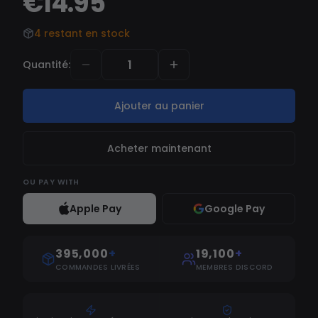
€14.95
4 restant en stock
Quantité
:
Ajouter au panier
Acheter maintenant
OU
PAY WITH
Apple Pay
Google Pay
395,000
+
19,100
+
COMMANDES LIVRÉES
MEMBRES DISCORD