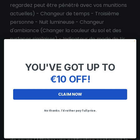
regardez peut être pénétré avec vos munitions
actuelles) - Changeur de temps - Troisième
personne - Nuit lumineuse - Changeur
d'ambiance (Changer la couleur du sol et des
surfaces similaires) - Indicateur de mode de tir
d'arme/munitions - Alerte ennemi nous
regardant - Chams (Plat, Champ de force,
Dissoudre, Fil de fer, Arc-en-ciel) - Chams
YOU'VE GOT UP TO
d'équipement - Chams visibles uniquement -
€10 OFF!
Couleurs des chams visibles/invisibles - Réticule
(personnalisable) - ESP Grenade - Couleur ESP
CLAIM NOW
Grenade - Activer le filigrane - Activer le
filigrane statique - Indicateur d'objet précieux
No thanks. I'd rather pay full price.
(Affiche les objets les plus précieux dans le raid
actuel, classés par valeur la plus élevée en
premier, dans une fenêtre séparée) - Journaux