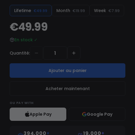
Lifetime
Month
Week
€49.99
€19.99
€7.99
€49.99
En stock
✓
Quantité
:
Ajouter au panier
Acheter maintenant
OU
PAY WITH
Apple Pay
Google Pay
394,000
+
19,000
+