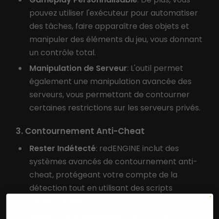
pouvez utiliser l'exécuteur pour automatiser
des tâches, faire apparaître des objets et
manipuler des éléments du jeu, vous donnant
un contrôle total.
Manipulation de Serveur
: L'outil permet
également une manipulation avancée des
serveurs, vous permettant de contourner
certaines restrictions sur les serveurs privés.
3. Contournement Anti-Cheat
Rester Indétecté
: redENGINE inclut des
systèmes avancés de contournement anti-
cheat, protégeant votre compte de la
détection tout en utilisant des scripts
personnalisés.
Mises à Jour Régulières
: De plus, redENGINE