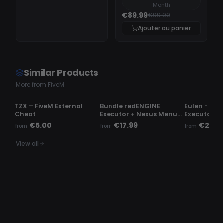
Month
€89.99
€99.99
Ajouter au panier
Similar Products
More from FiveM
UNDETECTED
UNDETECTED
UNDETECTE
TZX – FiveM External
Bundle redENGINE
Eulen - Fiv
Cheat
Executor + Nexus Menu |
Executor
Phaze Menu
€5.00
€17.99
€23.9
from
from
from
View all