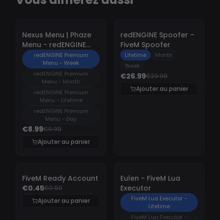
-
10%
-
10%
Nexus Menu | Phaze
redENGINE Spoofer –
Menu - redENGINE
FiveM Spoofer
Premium Menu
redENGINE Premium
Lifetime
Month
Menu - Week
Week
redENGINE Premium
€26.99
€29.99
Menu - Month
Ajouter au panier
redENGINE Premium
Menu - Lifetime
redENGINE Premium
Menu - Day
€8.99
€9.99
Ajouter au panier
-
10%
-
10%
FiveM Ready Account
Eulen - FiveM Lua
€0.45
Executor
€0.50
FiveM Lua Executor -
Ajouter au panier
Lifetime
FiveM Lua Executor -