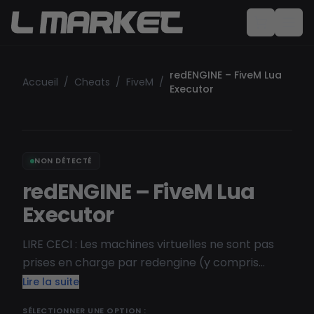
redENGINE – FiveM Lua
Accueil
/
Cheats
/
FiveM
/
Executor
NON DÉTECTÉ
redENGINE – FiveM Lua
Executor
LIRE CECI : Les machines virtuelles ne sont pas
prises en charge par redengine (y compris
Shadow Pc) Obtenez le meilleur exécuteur Lua
Lire la suite
Fivem, dumper, exécuteur Lua, aimbot, esp, etc.
SÉLECTIONNER UNE OPTION :