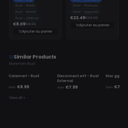
Rust - Week
GtaV - Premium
Rust - Month
GtaV - Upgrade
€22.49
€24.99
Rust - Lifetime
€8.09
€8.99
Ajouter au panier
Ajouter au panier
Similar Products
More from Rust
OFFLINE
UNDETECTED
UNDETECTE
Calamari - Rust
Disconnect.wtf - Rust
Klar.gg - R
External
€8.99
€7.99
€7.99
from
from
from
View all