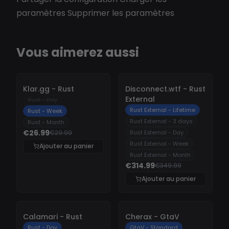
paramètres Supprimer les paramètres
Vous aimerez aussi
-
10%
-
10%
Klar.gg - Rust
Disconnect.wtf - Rust
External
Rust - Day
Rust External - Lifetime
Rust - Week
Rust External - 3 days
Rust - Month
€26.99
€29.99
Rust External - Day
Rust External - Week
Ajouter au panier
Rust External - Month
€314.99
€349.99
Ajouter au panier
-
10%
-
10%
Calamari - Rust
Cherax - GtaV
Rust - Day
GtaV - Standard