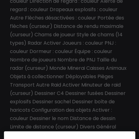
couleur Direction de regard : couleur Alerte de
regard : couleur Drapeaux explosifs : couleur
Autre Flèches désactivées : couleur Portée des
flèches (curseur) Distance de rendu maximale
(curseur) Chams de joueur Style de chams (14
types) Radar Activer Joueurs : couleur PNJ :
couleur Dormeur : couleur Équipe : couleur
Nombre de joueurs Nombre de PNJ Taille du
radar (curseur) Monde Minerai Caisses Animaux
Objets à collectionner Déployables Pièges
Transport Autre Raid Activer Minuteur de raid
(curseur) Dessiner C4 Dessiner fusées Dessiner
explosifs Dessiner sachel Dessiner boîte de
haricots Configuration des objets Activer :
couleur Dessiner le nom Distance de dessin
Limite de distance (curseur) Divers Général
Limite de FPS Afficher FPS Mode bataille Touche