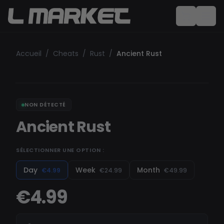
Accueil
/
Cheats
/
Rust
/
Ancient Rust
NON DÉTECTÉ
Ancient Rust
SÉLECTIONNER UNE OPTION :
Day
Week
Month
€4.99
€24.99
€49.99
€4.99