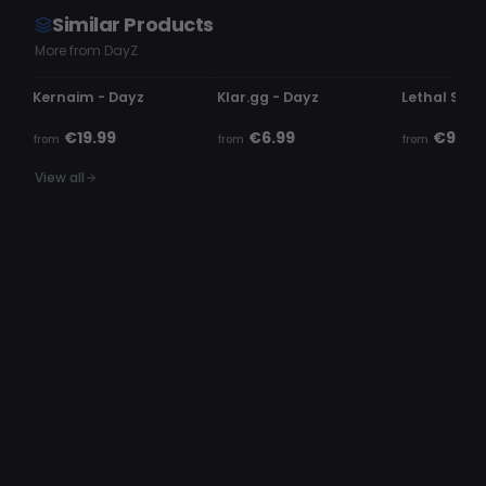
Similar Products
More from DayZ
UNDETECTED
UNDETECTED
UNDETECTE
Kernaim - Dayz
Klar.gg - Dayz
Lethal Soft
€19.99
€6.99
€9.99
from
from
from
View all