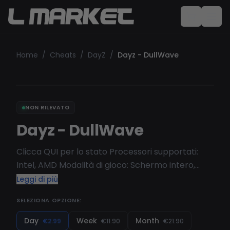
Home
/
Cheats
/
DayZ
/
Dayz - DullWave
NON RILEVATO
Dayz - DullWave
Clicca QUI per lo stato Processori supportati:
Intel, AMD Modalità di gioco: Schermo intero,
Modalità finestra, Senza bordi Sistemi operativi
Leggi di più
supportati: Windows 10 [ 1903, 1909, 2004, 20H1,
SELEZIONA OPZIONE:
20H2, 21H1, 21H2, 22H2 ]
Day
Week
Month
€2.99
€11.90
€21.90