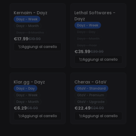
-
10%
-
10%
Kernaim - Dayz
Lethal Softwares -
Dayz
Dayz - Week
Dayz - Week
Dayz - Month
Dayz - Day
Dayz - 3 Months
€17.99
€19.99
Dayz - Month
Dayz - Year
Aggiungi al carrello
€35.99
€39.99
Aggiungi al carrello
-
10%
-
10%
Klar.gg - Dayz
Cherax - GtaV
Dayz - Day
GtaV - Standard
Dayz - Week
GtaV - Premium
Dayz - Month
GtaV - Upgrade
€6.29
€22.49
€6.99
€24.99
Aggiungi al carrello
Aggiungi al carrello