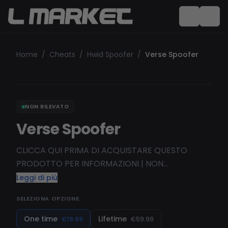
Home
/
Cheats
/
Hwid Spoofer
/
Verse Spoofer
NON RILEVATO
Verse Spoofer
CLICCA QUI PRIMA DI ACQUISTARE QUESTO
PRODOTTO PER INFORMAZIONI | NON
FORNIREMO RIMBORSI PER PRODOTTI VALIOSI.
Leggi di più
RIMBORSI PER UN UTILIZZO FACILE DEI PRODOTTI.
SELEZIONA OPZIONE:
💲 RIMBORSI SE IL PRODOTTO NON FUNZIONA.
PRODOTTI SICURI. LE TUE INFORMAZIONI
One time
Lifetime
€19.99
€59.99