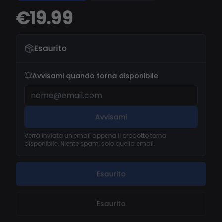
PERSONALI NON VENGONO RACCOLTE.
€19.99
ECCELLENTE SUPPORTO PER RISOLVERE I TUOI
PROBLEMI.
Esaurito
Avvisami quando torna disponibile
Avvisami
Verrà inviata un'email appena il prodotto torna
disponibile. Niente spam, solo quella email.
Esaurito
Esaurito