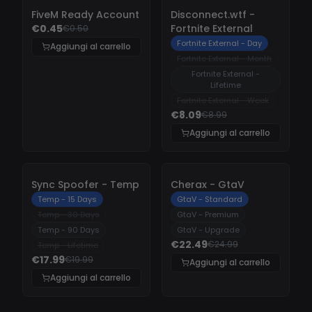
-
10%
-
10%
FiveM Ready Account
Disconnect.wtf -
€0.45
Fortnite External
€0.50
Fortnite External - Day
Aggiungi al carrello
Fortnite External - Month
Fortnite External -
Lifetime
Fortnite External - Week
€8.09
€8.99
Aggiungi al carrello
-
10%
-
10%
Sync Spoofer - Temp
Cherax - GtaV
Temp - 15 Days
GtaV - Standard
Temp - 30 Days
GtaV - Premium
Temp - 90 Days
GtaV - Upgrade
€22.49
€24.99
Temp - Lifetime
€17.99
€19.99
Aggiungi al carrello
Aggiungi al carrello