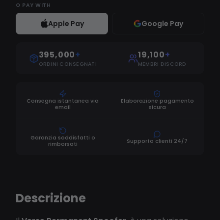
O
PAY WITH
Apple Pay
Google Pay
395,000
+
19,100
+
ORDINI CONSEGNATI
MEMBRI DISCORD
Consegna istantanea via
Elaborazione pagamento
email
sicura
Garanzia soddisfatti o
Supporto clienti 24/7
rimborsati
Descrizione