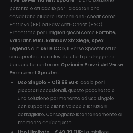
Il
Verse Permanent Spoofer
è una soluzione
potente e affidabile per i giocatori che
desiderano eludere i sistemi anti-cheat come
Battleye (BE) ed Easy Anti-Cheat (EAC).
Progettato per i migliori giochi come
Fortnite
,
Valorant
,
Rust
,
Rainbow Six Siege
,
Apex
Legends
e la
serie COD
, il Verse Spoofer offre
uno spoofing non rilevato che ti protegge dai
ban, anche nei tornei.
Opzioni e Prezzi del Verse
Permanent Spoofer:
Uso Singolo - €19.99 EUR
: Ideale per i
giocatori occasionali, questo pacchetto è
una soluzione permanente ad uso singolo
con supporto clienti veloce e istruzioni
dettagliate. Consegnato istantaneamente al
momento dell'acquisto.
Uso Illimitato - €49.99 EUR
: La migliore