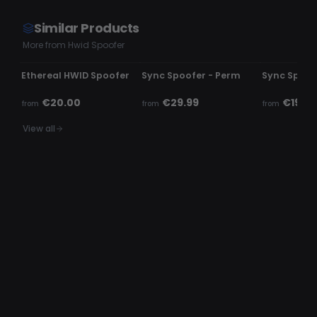
Similar Products
More from Hwid Spoofer
UNDETECTED
UNDETECTED
UNDETECTE
Ethereal HWID Spoofer
Sync Spoofer - Perm
Sync Spoof
€20.00
€29.99
€19.99
from
from
from
View all