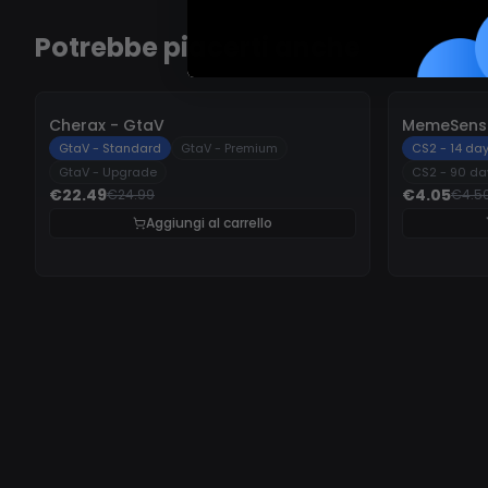
Potrebbe piacerti anche
-
10%
-
10%
Cherax - GtaV
MemeSense
GtaV - Standard
GtaV - Premium
CS2 - 14 da
GtaV - Upgrade
CS2 - 90 da
€22.49
€4.05
€24.99
€4.5
Aggiungi al carrello