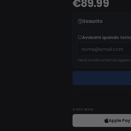
€89.99
Esaurito
Avvisami quando torna
Verrà inviata un'email appena 
O
PAY WITH
Apple Pay