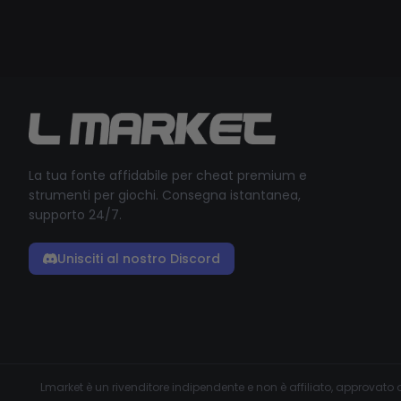
La tua fonte affidabile per cheat premium e
strumenti per giochi. Consegna istantanea,
supporto 24/7.
Unisciti al nostro Discord
Lmarket è un rivenditore indipendente e non è affiliato, approvato o 