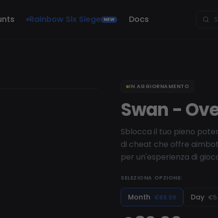
unts
Rainbow Six Siege
Docs
NEW
IN AGGIORNAMENTO
Swan - Ove
Sblocca il tuo pieno pote
di cheat che offre aimbot 
per un'esperienza di gioc
SELEZIONA OPZIONE:
Month
Day
€89.99
€5