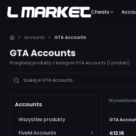
Cheats
Acco
Accounts
GTA Accounts
GTA Accounts
Przegladaj produkty z kategorii GTA Accounts
(
1 produkt
)
Wyswietlanie
Accounts
Replacemen
BRAK W MAGA
Wszystkie produkty
GTA Account
FiveM Accounts
€12.16
1