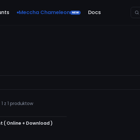
unts
Meccha Chameleon
Docs
NEW
 1 z 1 produktow
t guarantee
ZYNIE
 ( Online + Download )