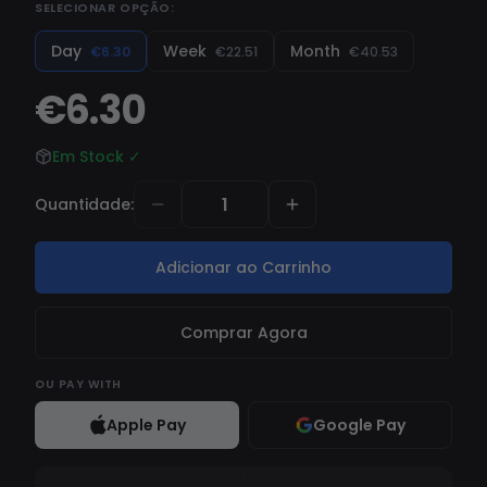
SELECIONAR OPÇÃO:
klarpex-full/ 👀 Clique AQUI para o estado
Day
Week
Month
€6.30
€22.51
€40.53
€6.30
Em Stock
✓
Quantidade
:
Adicionar ao Carrinho
Comprar Agora
OU
PAY WITH
Apple Pay
Google Pay