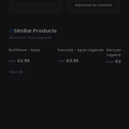
Adicionar ao carrinho
Similar Products
More from Apex Legends
UPDATING
UNDETECTED
UNDETECTE
DullWave - Apex
Fecurity - Apex Legends
Kernaim Ch
Legends
€2.99
€3.99
€24.9
from
from
from
View all