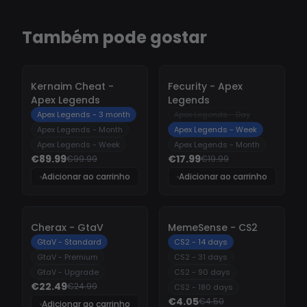
Também pode gostar
-
10%
-
10%
Kernaim Cheat -
Fecurity - Apex
Apex Legends
Legends
Apex Legends - 3 month
Apex Legends - Day
Apex Legends - Month
Apex Legends - Week
Apex Legends - Week
Apex Legends - Month
€89.99
€17.99
€99.99
€19.99
Adicionar ao carrinho
Adicionar ao carrinho
-
10%
-
10%
Cherax - GtaV
MemeSense - CS2
GtaV - Standard
CS2 - 14 days
GtaV - Premium
CS2 - 31 days
GtaV - Upgrade
CS2 - 90 days
€22.49
€24.99
CS2 - 180 days
€4.05
€4.50
Adicionar ao carrinho