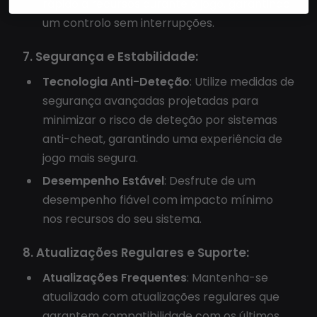
rápido a recursos durante o jogo, garantindo
um controlo sem interrupções.
7. Segurança e Estabilidade:
Tecnologia Anti-Deteção
: Utilize medidas de
segurança avançadas projetadas para
minimizar o risco de deteção por sistemas
anti-cheat, garantindo uma experiência de
jogo mais segura.
Desempenho Estável
: Desfrute de um
desempenho fiável com impacto mínimo
nos recursos do seu sistema.
8. Atualizações Regulares e Suporte:
Atualizações Frequentes
: Mantenha-se
atualizado com atualizações regulares que
garantem compatibilidade com os últimos