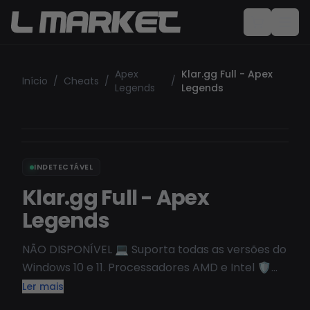
Apex
Klar.gg Full - Apex
Início
/
Cheats
/
/
Legends
Legends
INDETECTÁVEL
Klar.gg Full - Apex
Legends
NÃO DISPONÍVEL 💻 Suporta todas as versões do
Windows 10 e 11. Processadores AMD e Intel 🛡️
Spoofer HWID incluído 🔗 Explore as
Ler mais
funcionalidades: https://forum.klar.gg/topic/6-