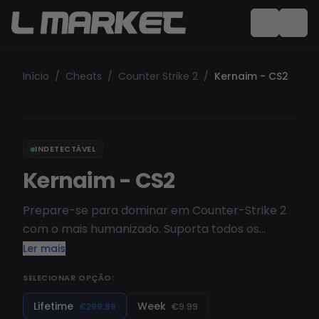
Início
/
Cheats
/
Counter Strike 2
/
Kernaim - CS2
INDETECTÁVEL
Kernaim - CS2
Prepare-se para dominar em Counter-Strike 2
com o mais humanizado. Suporta todos os
computadores.
Ler mais
SELECIONAR OPÇÃO:
Lifetime
Week
€299.99
€9.99