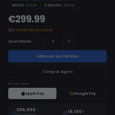
Month
3 Months
€14.99
€39.99
€299.99
3 restantes em stock
Quantidade
:
Adicionar ao Carrinho
Comprar Agora
OU
PAY WITH
Apple Pay
Google Pay
395,000
+
19,100
+
ENCOMENDAS